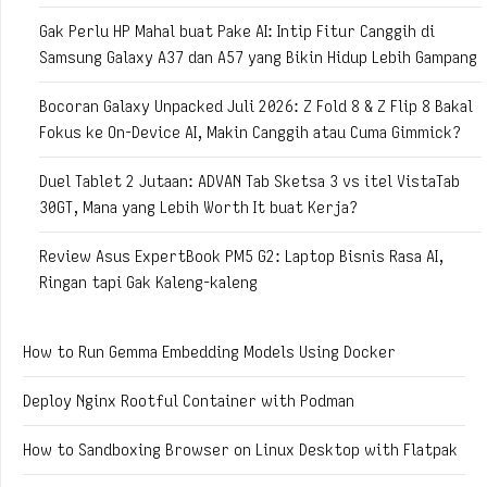
Gak Perlu HP Mahal buat Pake AI: Intip Fitur Canggih di
Samsung Galaxy A37 dan A57 yang Bikin Hidup Lebih Gampang
Bocoran Galaxy Unpacked Juli 2026: Z Fold 8 & Z Flip 8 Bakal
Fokus ke On-Device AI, Makin Canggih atau Cuma Gimmick?
Duel Tablet 2 Jutaan: ADVAN Tab Sketsa 3 vs itel VistaTab
30GT, Mana yang Lebih Worth It buat Kerja?
Review Asus ExpertBook PM5 G2: Laptop Bisnis Rasa AI,
Ringan tapi Gak Kaleng-kaleng
How to Run Gemma Embedding Models Using Docker
Deploy Nginx Rootful Container with Podman
How to Sandboxing Browser on Linux Desktop with Flatpak