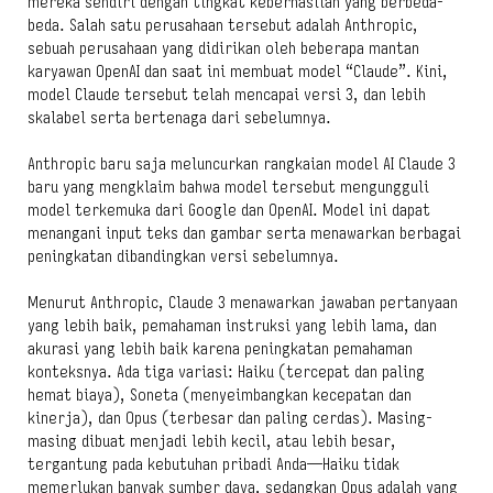
mereka sendiri dengan tingkat keberhasilan yang berbeda-
beda. Salah satu perusahaan tersebut adalah Anthropic,
sebuah perusahaan yang didirikan oleh beberapa mantan
karyawan OpenAI dan saat ini membuat model “Claude”. Kini,
model Claude tersebut telah mencapai versi 3, dan lebih
skalabel serta bertenaga dari sebelumnya.
Anthropic baru saja meluncurkan rangkaian model AI Claude 3
baru yang mengklaim bahwa model tersebut mengungguli
model terkemuka dari Google dan OpenAI. Model ini dapat
menangani input teks dan gambar serta menawarkan berbagai
peningkatan dibandingkan versi sebelumnya.
Menurut Anthropic, Claude 3 menawarkan jawaban pertanyaan
yang lebih baik, pemahaman instruksi yang lebih lama, dan
akurasi yang lebih baik karena peningkatan pemahaman
konteksnya. Ada tiga variasi: Haiku (tercepat dan paling
hemat biaya), Soneta (menyeimbangkan kecepatan dan
kinerja), dan Opus (terbesar dan paling cerdas). Masing-
masing dibuat menjadi lebih kecil, atau lebih besar,
tergantung pada kebutuhan pribadi Anda—Haiku tidak
memerlukan banyak sumber daya, sedangkan Opus adalah yang