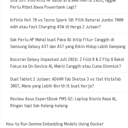
Gila Sih! Vivo Rilis HP Baterai 8.000 mAh di 2026, Nggak
Perlu Ribet Bawa Powerbank Lagi?
Infinix Hot 70 vs Tecno Spark 50: Pilih Baterai Jumbo 7000
mAh atau Fast Charging 45W di Harga 2 Jutaan?
Gak Perlu HP Mahal buat Pake AI: Intip Fitur Canggih di
Samsung Galaxy A37 dan A57 yang Bikin Hidup Lebih Gampang
Bocoran Galaxy Unpacked Juli 2026: Z Fold 8 & Z Flip 8 Bakal
Fokus ke On-Device AI, Makin Canggih atau Cuma Gimmick?
Duel Tablet 2 Jutaan: ADVAN Tab Sketsa 3 vs itel VistaTab
30GT, Mana yang Lebih Worth It buat Kerja?
Review Asus ExpertBook PM5 G2: Laptop Bisnis Rasa AI,
Ringan tapi Gak Kaleng-kaleng
How to Run Gemma Embedding Models Using Docker