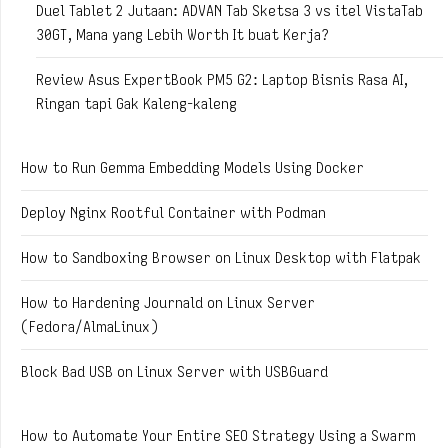
Duel Tablet 2 Jutaan: ADVAN Tab Sketsa 3 vs itel VistaTab
30GT, Mana yang Lebih Worth It buat Kerja?
Review Asus ExpertBook PM5 G2: Laptop Bisnis Rasa AI,
Ringan tapi Gak Kaleng-kaleng
How to Run Gemma Embedding Models Using Docker
Deploy Nginx Rootful Container with Podman
How to Sandboxing Browser on Linux Desktop with Flatpak
How to Hardening Journald on Linux Server
(Fedora/AlmaLinux)
Block Bad USB on Linux Server with USBGuard
How to Automate Your Entire SEO Strategy Using a Swarm