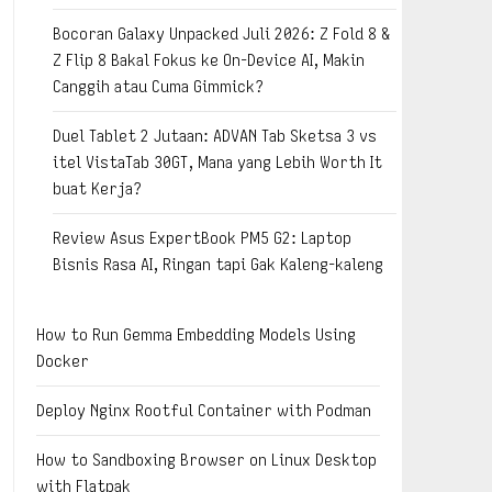
Bocoran Galaxy Unpacked Juli 2026: Z Fold 8 &
Z Flip 8 Bakal Fokus ke On-Device AI, Makin
Canggih atau Cuma Gimmick?
Duel Tablet 2 Jutaan: ADVAN Tab Sketsa 3 vs
itel VistaTab 30GT, Mana yang Lebih Worth It
buat Kerja?
Review Asus ExpertBook PM5 G2: Laptop
Bisnis Rasa AI, Ringan tapi Gak Kaleng-kaleng
How to Run Gemma Embedding Models Using
Docker
Deploy Nginx Rootful Container with Podman
How to Sandboxing Browser on Linux Desktop
with Flatpak