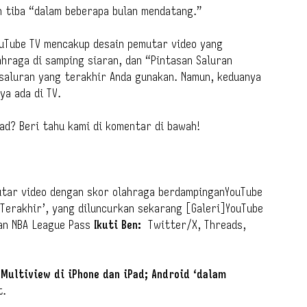
n tiba “dalam beberapa bulan mendatang.”
ouTube TV mencakup desain pemutar video yang
hraga di samping siaran, dan “Pintasan Saluran
 saluran yang terakhir Anda gunakan. Namun, keduanya
ya ada di TV.
Pad? Beri tahu kami di komentar di bawah!
utar video dengan skor olahraga berdampinganYouTube
Terakhir’, yang diluncurkan sekarang [Galeri]YouTube
gan NBA League Pass
Ikuti Ben:
Twitter/X, Threads,
Multiview di iPhone dan iPad; Android ‘dalam
t.