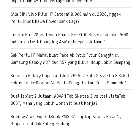
Dapat Cuan Afiliasi Instagram Tanpa Ribet
Gila Sih! Vivo Rilis HP Baterai 8.000 mAh di 2026, Nggak
Perlu Ribet Bawa Powerbank Lagi?
Infinix Hot 70 vs Tecno Spark 50: Pilih Baterai Jumbo 7000
mAh atau Fast Charging 45W di Harga 2 Jutaan?
Gak Perlu HP Mahal buat Pake AI: Intip Fitur Canggih di
Samsung Galaxy A37 dan A57 yang Bikin Hidup Lebih Gampang
Bocoran Galaxy Unpacked Juli 2026: Z Fold 8 & Z Flip 8 Bakal
Fokus ke On-Device AI, Makin Canggih atau Cuma Gimmick?
Duel Tablet 2 Jutaan: ADVAN Tab Sketsa 3 vs itel VistaTab
30GT, Mana yang Lebih Worth It buat Kerja?
Review Asus ExpertBook PM5 G2: Laptop Bisnis Rasa AI,
Ringan tapi Gak Kaleng-kaleng