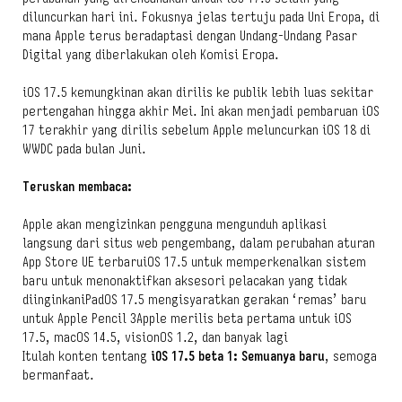
diluncurkan hari ini. Fokusnya jelas tertuju pada Uni Eropa, di
mana Apple terus beradaptasi dengan Undang-Undang Pasar
Digital yang diberlakukan oleh Komisi Eropa.
iOS 17.5 kemungkinan akan dirilis ke publik lebih luas sekitar
pertengahan hingga akhir Mei. Ini akan menjadi pembaruan iOS
17 terakhir yang dirilis sebelum Apple meluncurkan iOS 18 di
WWDC pada bulan Juni.
Teruskan membaca:
Apple akan mengizinkan pengguna mengunduh aplikasi
langsung dari situs web pengembang, dalam perubahan aturan
App Store UE terbaruiOS 17.5 untuk memperkenalkan sistem
baru untuk menonaktifkan aksesori pelacakan yang tidak
diinginkaniPadOS 17.5 mengisyaratkan gerakan ‘remas’ baru
untuk Apple Pencil 3Apple merilis beta pertama untuk iOS
17.5, macOS 14.5, visionOS 1.2, dan banyak lagi
Itulah konten tentang
iOS 17.5 beta 1: Semuanya baru
, semoga
bermanfaat.