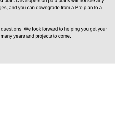
ro
plan. Developers on paid plans will not see any
nges, and you can downgrade from a Pro plan to a
 questions. We look forward to helping you get your
 many years and projects to come.