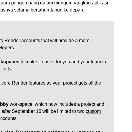
ng para pengembang dalam mengembangkan aplikasi
erusnya selama bertahun-tahun ke depan.
o Render accounts that will provide a more
elopers.
rkspaces
to make it easier for you and your team to
ojects.
t core Render features as your project gets off the
bby
workspace, which now includes a
project and
d
after
September 16 will be limited to two
custom
accounts.