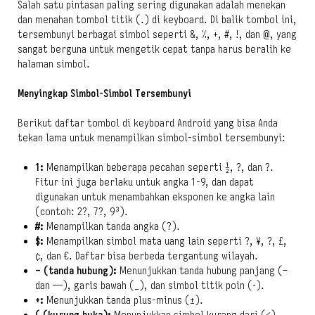
Salah satu pintasan paling sering digunakan adalah menekan
dan menahan tombol titik (.) di keyboard. Di balik tombol ini,
tersembunyi berbagai simbol seperti &, %, +, #, !, dan @, yang
sangat berguna untuk mengetik cepat tanpa harus beralih ke
halaman simbol.
Menyingkap Simbol-Simbol Tersembunyi
Berikut daftar tombol di keyboard Android yang bisa Anda
tekan lama untuk menampilkan simbol-simbol tersembunyi:
1:
Menampilkan beberapa pecahan seperti ½, ?, dan ?.
Fitur ini juga berlaku untuk angka 1-9, dan dapat
digunakan untuk menambahkan eksponen ke angka lain
(contoh: 2?, 7?, 9³).
#:
Menampilkan tanda angka (?).
$:
Menampilkan simbol mata uang lain seperti ?, ¥, ?, £,
¢, dan €. Daftar bisa berbeda tergantung wilayah.
– (tanda hubung):
Menunjukkan tanda hubung panjang (–
dan —), garis bawah (_), dan simbol titik poin (·).
+:
Menunjukkan tanda plus-minus (±).
( (kurung buka):
Menunjukkan simbol kurang dari (<).