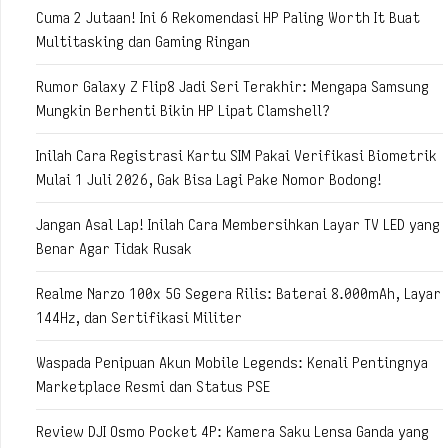
Cuma 2 Jutaan! Ini 6 Rekomendasi HP Paling Worth It Buat
Multitasking dan Gaming Ringan
Rumor Galaxy Z Flip8 Jadi Seri Terakhir: Mengapa Samsung
Mungkin Berhenti Bikin HP Lipat Clamshell?
Inilah Cara Registrasi Kartu SIM Pakai Verifikasi Biometrik
Mulai 1 Juli 2026, Gak Bisa Lagi Pake Nomor Bodong!
Jangan Asal Lap! Inilah Cara Membersihkan Layar TV LED yang
Benar Agar Tidak Rusak
Realme Narzo 100x 5G Segera Rilis: Baterai 8.000mAh, Layar
144Hz, dan Sertifikasi Militer
Waspada Penipuan Akun Mobile Legends: Kenali Pentingnya
Marketplace Resmi dan Status PSE
Review DJI Osmo Pocket 4P: Kamera Saku Lensa Ganda yang