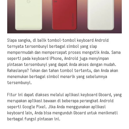
Siapa sangka, di balik tombol-tombol keyboard Android
ternyata tersembunyi berbagai simbol yang siap
mempermudah dan mempercepat proses mengetik Anda. Sama
seperti pada keyboard iPhone, Android juga menyimpan
pintasan tersembunyi yang dapat Anda akses dengan mudah.
Rahasianya? Tekan dan tahan tombol tertentu, dan Anda akan
menemukan berbagai simbol menarik yang sebelumnya
tersembunyi.
Fitur ini dapat diakses melalui aplikasi keyboard Gboard, yang
merupakan aplikasi bawaan di beberapa perangkat Android
seperti Google Pixel. Jika Anda menggunakan aplikasi
keyboard lain, Anda bisa mengunduh Gboard untuk menikmati
berbagai fungsi pintasan ini.