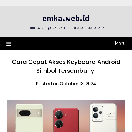
Skip
to
emka.web.id
content
menulis pengetahuan – merekam peradaban
Menu
Cara Cepat Akses Keyboard Android
Simbol Tersembunyi
Posted on October 13, 2024