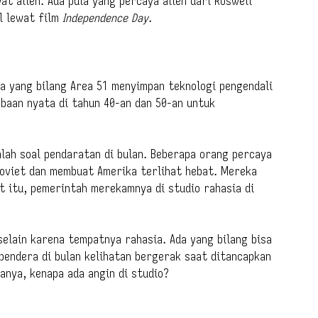
t alien. Ada pula yang percaya alien dari Roswell
l lewat film
Independence Day
.
da yang bilang Area 51 menyimpan teknologi pengendali
obaan nyata di tahun 40-an dan 50-an untuk
alah soal pendaratan di bulan. Beberapa orang percaya
Soviet dan membuat Amerika terlihat hebat. Mereka
at itu, pemerintah merekamnya di studio rahasia di
selain karena tempatnya rahasia. Ada yang bilang bisa
 bendera di bulan kelihatan bergerak saat ditancapkan
tanya, kenapa ada angin di studio?