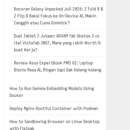
Bocoran Galaxy Unpacked Juli 2026: Z Fold 8 &
Z Flip 8 Bakal Fokus ke On-Device AI, Makin
Canggih atau Cuma Gimmick?
Duel Tablet 2 Jutaan: ADVAN Tab Sketsa 3 vs
itel VistaTab 30GT, Mana yang Lebih Worth It
buat Kerja?
Review Asus ExpertBook PM5 G2: Laptop
Bisnis Rasa AI, Ringan tapi Gak Kaleng-kaleng
How to Run Gemma Embedding Models Using
Docker
Deploy Nginx Rootful Container with Podman
How to Sandboxing Browser on Linux Desktop
with Flatpak