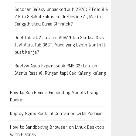
Bocoran Galaxy Unpacked Juli 2026: Z Fold 8 &
Z Flip 8 Bakal Fokus ke On-Device AI, Makin
Canggih atau Cuma Gimmick?
Duel Tablet 2 Jutaan: ADVAN Tab Sketsa 3 vs
itel VistaTab 30GT, Mana yang Lebih Worth It
buat Kerja?
Review Asus ExpertBook PM5 G2: Laptop
Bisnis Rasa AI, Ringan tapi Gak Kaleng-kaleng
How to Run Gemma Embedding Models Using
Docker
Deploy Nginx Rootful Container with Podman
How to Sandboxing Browser on Linux Desktop
with Flatpak