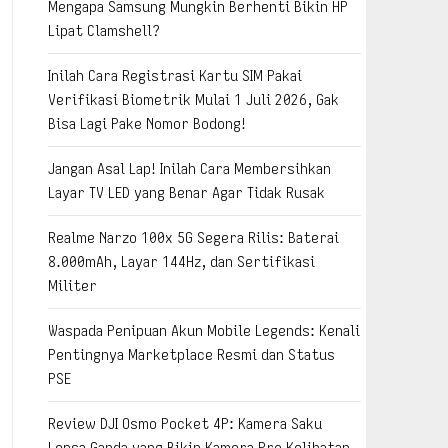
Mengapa Samsung Mungkin Berhenti Bikin HP
Lipat Clamshell?
Inilah Cara Registrasi Kartu SIM Pakai
Verifikasi Biometrik Mulai 1 Juli 2026, Gak
Bisa Lagi Pake Nomor Bodong!
Jangan Asal Lap! Inilah Cara Membersihkan
Layar TV LED yang Benar Agar Tidak Rusak
Realme Narzo 100x 5G Segera Rilis: Baterai
8.000mAh, Layar 144Hz, dan Sertifikasi
Militer
Waspada Penipuan Akun Mobile Legends: Kenali
Pentingnya Marketplace Resmi dan Status
PSE
Review DJI Osmo Pocket 4P: Kamera Saku
Lensa Ganda yang Bikin Kamera Pro Kelihatan