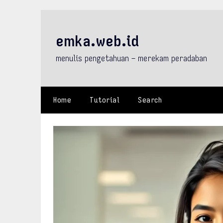
Skip
to
content
emka.web.id
menulis pengetahuan – merekam peradaban
Home
Tutorial
Search