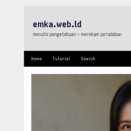
Skip
to
content
emka.web.id
menulis pengetahuan – merekam peradaban
Home
Tutorial
Search