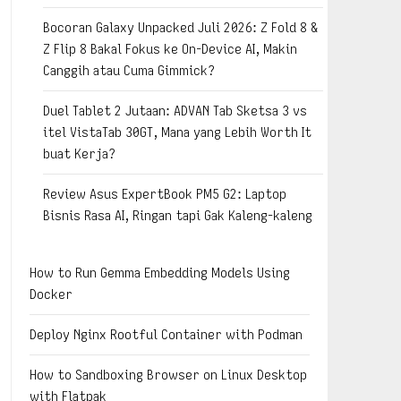
Bocoran Galaxy Unpacked Juli 2026: Z Fold 8 &
Z Flip 8 Bakal Fokus ke On-Device AI, Makin
Canggih atau Cuma Gimmick?
Duel Tablet 2 Jutaan: ADVAN Tab Sketsa 3 vs
itel VistaTab 30GT, Mana yang Lebih Worth It
buat Kerja?
Review Asus ExpertBook PM5 G2: Laptop
Bisnis Rasa AI, Ringan tapi Gak Kaleng-kaleng
How to Run Gemma Embedding Models Using
Docker
Deploy Nginx Rootful Container with Podman
How to Sandboxing Browser on Linux Desktop
with Flatpak