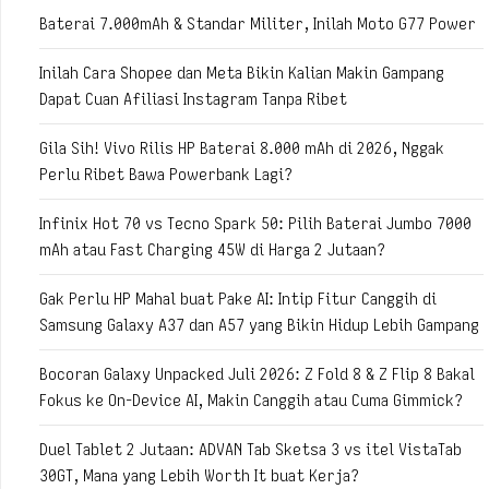
Baterai 7.000mAh & Standar Militer, Inilah Moto G77 Power
Inilah Cara Shopee dan Meta Bikin Kalian Makin Gampang
Dapat Cuan Afiliasi Instagram Tanpa Ribet
Gila Sih! Vivo Rilis HP Baterai 8.000 mAh di 2026, Nggak
Perlu Ribet Bawa Powerbank Lagi?
Infinix Hot 70 vs Tecno Spark 50: Pilih Baterai Jumbo 7000
mAh atau Fast Charging 45W di Harga 2 Jutaan?
Gak Perlu HP Mahal buat Pake AI: Intip Fitur Canggih di
Samsung Galaxy A37 dan A57 yang Bikin Hidup Lebih Gampang
Bocoran Galaxy Unpacked Juli 2026: Z Fold 8 & Z Flip 8 Bakal
Fokus ke On-Device AI, Makin Canggih atau Cuma Gimmick?
Duel Tablet 2 Jutaan: ADVAN Tab Sketsa 3 vs itel VistaTab
30GT, Mana yang Lebih Worth It buat Kerja?