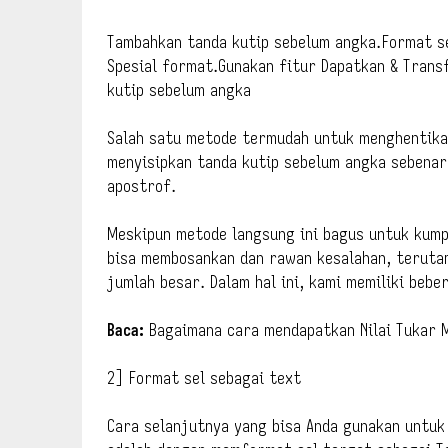
Tambahkan tanda kutip sebelum angka.Format s
Spesial format.Gunakan fitur Dapatkan & Trans
kutip sebelum angka
Salah satu metode termudah untuk menghentikan
menyisipkan tanda kutip sebelum angka sebenar
apostrof.
Meskipun metode langsung ini bagus untuk kump
bisa membosankan dan rawan kesalahan, teruta
jumlah besar. Dalam hal ini, kami memiliki beb
Baca:
Bagaimana cara mendapatkan Nilai Tukar M
2] Format sel sebagai text
Cara selanjutnya yang bisa Anda gunakan untuk