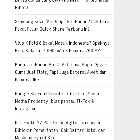
Ribet!
Samsung Bisa “AirDrop” ke iPhone? Cek Cara
Pakai Fitur Quick Share Terbaru Ini!
Vivo X Fold 6 Bakal Masuk Indonesia? Speknya
Gila, Baterai 7.000 mAh & Kamera 200 MP!
Bocoran iPhone Air 2: Akhirnya Apple Nggak
Cuma Jual Tipis, Tapi Juga Baterai Awet dan
Kamera Oke!
Google Search Console rilis fitur Social
Media Property, bisa pantau TikTok &
Instagram
Hati-hati! 22 Platform Digital Terancam
Diblokir Pemerintah, Cek Daftar Hotel dan
Maskapainya di Sini