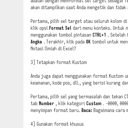
adalah dengan memformat sel target sebagai Te
akan ditampilkan saat Anda mengetik dan tidak
Pertama, pilih sel target atau seluruh kolom di
klik opsi
Format Sel
dari menu konteks. Untuk 
menggunakan tombol pintasan
CTRL+1
. Setelah 
Angka
. Terakhir, klik pada
OK
tombol untuk me
Notasi Ilmiah di Excel?
3] Tetapkan format Kustom
Anda juga dapat menggunakan format Kustom un
keamanan, kode pos, dll., yang berisi kurang dar
Pertama, pilih sel yang bermasalah dan tekan
tab
Number
, klik kategori
Custom
. -0000, 000
menyimpan format baru.
Baca:
Bagaimana cara 
4] Gunakan format khusus