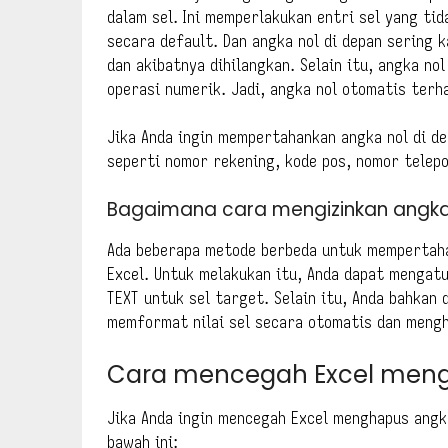
dalam sel. Ini memperlakukan entri sel yang tid
secara default. Dan angka nol di depan sering 
dan akibatnya dihilangkan. Selain itu, angka n
operasi numerik. Jadi, angka nol otomatis terh
Jika Anda ingin mempertahankan angka nol di d
seperti nomor rekening, kode pos, nomor telepo
Bagaimana cara mengizinkan angka 
Ada beberapa metode berbeda untuk mempertahan
Excel. Untuk melakukan itu, Anda dapat mengat
TEXT untuk sel target. Selain itu, Anda bahkan
memformat nilai sel secara otomatis dan mengh
Cara mencegah Excel meng
Jika Anda ingin mencegah Excel menghapus angka
bawah ini: