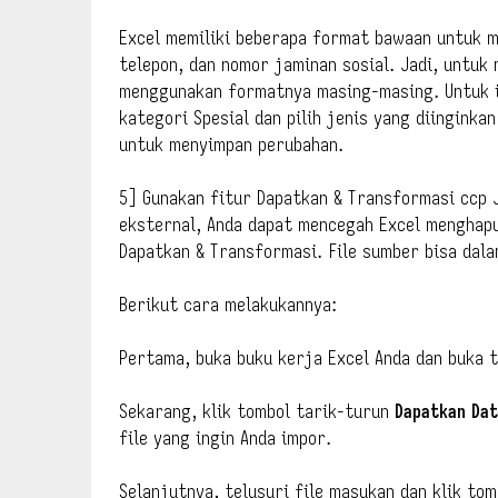
Excel memiliki beberapa format bawaan untuk 
telepon, dan nomor jaminan sosial. Jadi, untuk
menggunakan formatnya masing-masing. Untuk itu
kategori Spesial dan pilih jenis yang diinginka
untuk menyimpan perubahan.
5] Gunakan fitur Dapatkan & Transformasi ccp 
eksternal, Anda dapat mencegah Excel menghapu
Dapatkan & Transformasi. File sumber bisa dala
Berikut cara melakukannya:
Pertama, buka buku kerja Excel Anda dan buka 
Sekarang, klik tombol tarik-turun
Dapatkan Da
file yang ingin Anda impor.
Selanjutnya, telusuri file masukan dan klik to