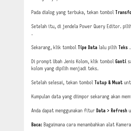
Pada dialog yang terbuka, tekan tombol
Transf
Setelah itu, di jendela Power Query Editor. pil
.
Sekarang, klik tombol
Tipe Data
lalu pilih
Teks
.
Di prompt Ubah Jenis Kolom, klik tombol
Ganti
s
kolom yang dipilih menjadi teks.
Setelah selesai, tekan tombol
Tutup & Muat
unt
Kumpulan data yang diimpor sekarang akan memil
Anda dapat menggunakan fitur
Data > Refresh
u
Baca:
Bagaimana cara menambahkan alat Kamera 