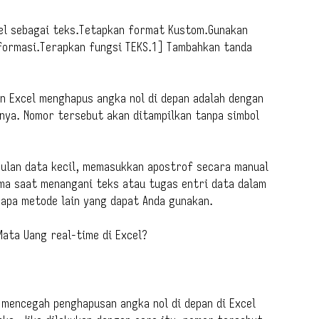
el sebagai teks.Tetapkan format Kustom.Gunakan
formasi.Terapkan fungsi TEKS.1] Tambahkan tanda
 Excel menghapus angka nol di depan adalah dengan
nya. Nomor tersebut akan ditampilkan tanpa simbol
ulan data kecil, memasukkan apostrof secara manual
ma saat menangani teks atau tugas entri data dalam
erapa metode lain yang dapat Anda gunakan.
ata Uang real-time di Excel?
 mencegah penghapusan angka nol di depan di Excel