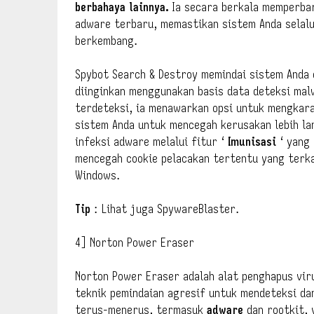
berbahaya lainnya.
Ia secara berkala memperba
adware terbaru, memastikan sistem Anda selalu
berkembang.
Spybot Search & Destroy memindai sistem Anda 
diinginkan menggunakan basis data deteksi mal
terdeteksi, ia menawarkan opsi untuk mengkara
sistem Anda untuk mencegah kerusakan lebih l
infeksi adware melalui fitur ‘
Imunisasi
‘ yang
mencegah cookie pelacakan tertentu yang terka
Windows.
Tip
: Lihat juga SpywareBlaster.
4] Norton Power Eraser
Norton Power Eraser adalah alat penghapus vi
teknik pemindaian agresif untuk mendeteksi d
terus-menerus, termasuk
adware
dan rootkit,