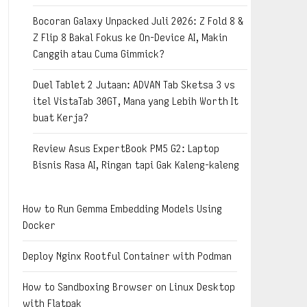
Bocoran Galaxy Unpacked Juli 2026: Z Fold 8 &
Z Flip 8 Bakal Fokus ke On-Device AI, Makin
Canggih atau Cuma Gimmick?
Duel Tablet 2 Jutaan: ADVAN Tab Sketsa 3 vs
itel VistaTab 30GT, Mana yang Lebih Worth It
buat Kerja?
Review Asus ExpertBook PM5 G2: Laptop
Bisnis Rasa AI, Ringan tapi Gak Kaleng-kaleng
How to Run Gemma Embedding Models Using
Docker
Deploy Nginx Rootful Container with Podman
How to Sandboxing Browser on Linux Desktop
with Flatpak