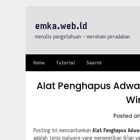
Skip
to
content
emka.web.id
menulis pengetahuan – merekam peradaban
Home
Tutorial
Search
Alat Penghapus Adware
Wi
Posted on
Posting ini mencantumkan
Alat Penghapus Adwa
adalah jenis malware yang menampilkan iklan ya