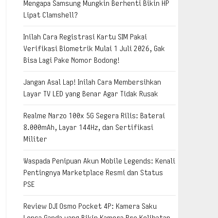
Mengapa Samsung Mungkin Berhenti Bikin HP
Lipat Clamshell?
Inilah Cara Registrasi Kartu SIM Pakai
Verifikasi Biometrik Mulai 1 Juli 2026, Gak
Bisa Lagi Pake Nomor Bodong!
Jangan Asal Lap! Inilah Cara Membersihkan
Layar TV LED yang Benar Agar Tidak Rusak
Realme Narzo 100x 5G Segera Rilis: Baterai
8.000mAh, Layar 144Hz, dan Sertifikasi
Militer
Waspada Penipuan Akun Mobile Legends: Kenali
Pentingnya Marketplace Resmi dan Status
PSE
Review DJI Osmo Pocket 4P: Kamera Saku
Lensa Ganda yang Bikin Kamera Pro Kelihatan