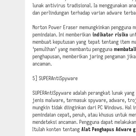
lunak antivirus tradisional. Ia menggunakan an
dan perlindungan terhadap varian adware terba
Norton Power Eraser memungkinkan pengguna m
pemindaian. Ini memberikan
indikator risiko
un
membuat keputusan yang tepat tentang item ma
‘pemulihan’ yang membantu pengguna
membatalk
penghapusan, memberikan jaring pengaman jika 
ancaman.
5] SUPERAntiSpyware
SUPERAntiSpyware adalah perangkat lunak yang
jenis malware, termasuk spyware, adware, troj
mungkin tidak diinginkan dari PC Windows. Hal
pemindaian cepat, penuh, atau khusus untuk me
mendeteksi ancaman. Pengguna dapat melakukan
Itulah konten tentang
Alat Penghapus Adware g