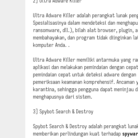
2] Ultra Adware Killer
Ultra Adware Killer adalah perangkat lunak p
Spesialisasinya dalam mendeteksi dan menghapu
ransomware, dll.), bilah alat browser, plugin, 
membahayakan, dan program tidak diinginkan l
komputer Anda. .
Ultra Adware Killer memiliki antarmuka yang 
aplikasi dan melakukan pemindaian dengan cepa
pemindaian cepat untuk deteksi adware dengan 
pemeriksaan keamanan komprehensif. Ancaman y
karantina, sehingga pengguna dapat meninjau d
menghapusnya dari sistem.
3] Spybot Search & Destroy
Spybot Search & Destroy adalah perangkat lun
memberikan perlindungan kuat terhadap
spywar