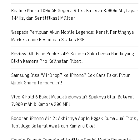
Realme Narzo 100x 5G Segera Rilis: Baterai 8.000mAh, Layar
144Hz, dan Sertifikasi Militer
Waspada Penipuan Akun Mobile Legends: Kenali Pentingnya
Marketplace Resmi dan Status PSE
Review DJI Osmo Pocket 4P: Kamera Saku Lensa Ganda yang
Bikin Kamera Pro Kelihatan Ribet!
Samsung Bisa “AirDrop” ke iPhone? Cek Cara Pakai Fitur
Quick Share Terbaru Ini!
Vivo X Fold 6 Bakal Masuk Indonesia? Speknya Gila, Baterai
7.000 mAh & Kamera 200 MP!
Bocoran iPhone Air 2: Akhirnya Apple Nggak Cuma Jual Tipis,
Tapi Juga Baterai Awet dan Kamera Oke!
Google Search Console rilis fitur Social Media Property,