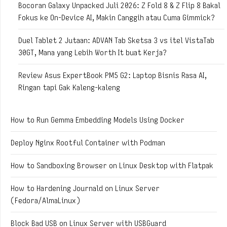
Bocoran Galaxy Unpacked Juli 2026: Z Fold 8 & Z Flip 8 Bakal
Fokus ke On-Device AI, Makin Canggih atau Cuma Gimmick?
Duel Tablet 2 Jutaan: ADVAN Tab Sketsa 3 vs itel VistaTab
30GT, Mana yang Lebih Worth It buat Kerja?
Review Asus ExpertBook PM5 G2: Laptop Bisnis Rasa AI,
Ringan tapi Gak Kaleng-kaleng
How to Run Gemma Embedding Models Using Docker
Deploy Nginx Rootful Container with Podman
How to Sandboxing Browser on Linux Desktop with Flatpak
How to Hardening Journald on Linux Server
(Fedora/AlmaLinux)
Block Bad USB on Linux Server with USBGuard