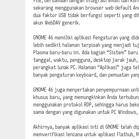
File, bersamaan dengan integrasi email dan kon
sekarang menggunakan browser web default And
dua faktor USB tidak berfungsi seperti yang d
akun WebDAV generik.
GNOME 46 memiliki aplikasi Pengaturan yang did
lebih sedikit halaman terpisah yang menjadi tu
Plasma baru-baru ini. Ada bagian “Sistem” bar
tanggal, waktu, pengguna, desktop jarak jauh,
perangkat lunak PC. Halaman “Aplikasi” juga tel
banyak pengaturan keyboard, dan pemuatan yang
GNOME 46 juga menyertakan penyempurnaan untuk
khusus baru, yang memungkinkan Anda terhubung
menggunakan protokol RDP, sehingga harus bek
sama dengan yang digunakan untuk PC Windows, 
Akhirnya, banyak aplikasi inti di GNOME telah d
memverifikasi lencana untuk aplikasi Flathub,