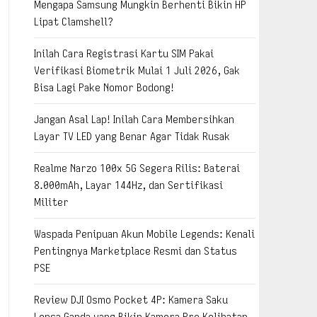
Mengapa Samsung Mungkin Berhenti Bikin HP
Lipat Clamshell?
Inilah Cara Registrasi Kartu SIM Pakai
Verifikasi Biometrik Mulai 1 Juli 2026, Gak
Bisa Lagi Pake Nomor Bodong!
Jangan Asal Lap! Inilah Cara Membersihkan
Layar TV LED yang Benar Agar Tidak Rusak
Realme Narzo 100x 5G Segera Rilis: Baterai
8.000mAh, Layar 144Hz, dan Sertifikasi
Militer
Waspada Penipuan Akun Mobile Legends: Kenali
Pentingnya Marketplace Resmi dan Status
PSE
Review DJI Osmo Pocket 4P: Kamera Saku
Lensa Ganda yang Bikin Kamera Pro Kelihatan