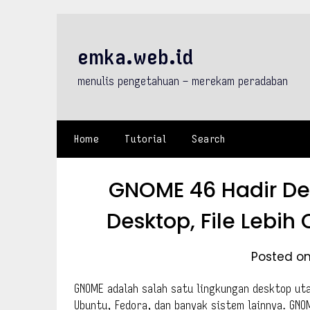
Skip
to
content
emka.web.id
menulis pengetahuan – merekam peradaban
Home
Tutorial
Search
GNOME 46 Hadir D
Desktop, File Lebih
Posted on
GNOME adalah salah satu lingkungan desktop ut
Ubuntu, Fedora, dan banyak sistem lainnya. GNO