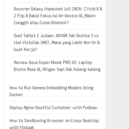
Bocoran Galaxy Unpacked Juli 2026: Z Fold 8 &
Z Flip 8 Bakal Fokus ke On-Device AI, Makin
Canggih atau Cuma Gimmick?
Duel Tablet 2 Jutaan: ADVAN Tab Sketsa 3 vs
itel VistaTab 30GT, Mana yang Lebih Worth It
buat Kerja?
Review Asus ExpertBook PM5 G2: Laptop
Bisnis Rasa AI, Ringan tapi Gak Kaleng-kaleng
How to Run Gemma Embedding Models Using
Docker
Deploy Nginx Rootful Container with Podman
How to Sandboxing Browser on Linux Desktop
with Flatpak