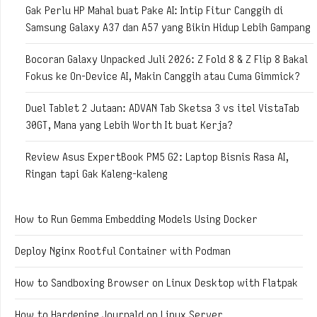
Gak Perlu HP Mahal buat Pake AI: Intip Fitur Canggih di
Samsung Galaxy A37 dan A57 yang Bikin Hidup Lebih Gampang
Bocoran Galaxy Unpacked Juli 2026: Z Fold 8 & Z Flip 8 Bakal
Fokus ke On-Device AI, Makin Canggih atau Cuma Gimmick?
Duel Tablet 2 Jutaan: ADVAN Tab Sketsa 3 vs itel VistaTab
30GT, Mana yang Lebih Worth It buat Kerja?
Review Asus ExpertBook PM5 G2: Laptop Bisnis Rasa AI,
Ringan tapi Gak Kaleng-kaleng
How to Run Gemma Embedding Models Using Docker
Deploy Nginx Rootful Container with Podman
How to Sandboxing Browser on Linux Desktop with Flatpak
How to Hardening Journald on Linux Server