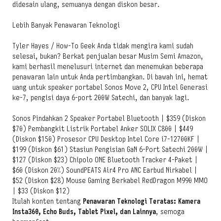
didesain ulang, semuanya dengan diskon besar.
Lebih Banyak Penawaran Teknologi
Tyler Hayes / How-To Geek Anda tidak mengira kami sudah
selesai, bukan? Berkat penjualan besar Musim Semi Amazon,
kami berhasil menelusuri internet dan menemukan beberapa
penawaran lain untuk Anda pertimbangkan. Di bawah ini, hemat
uang untuk speaker portabel Sonos Move 2, CPU Intel Generasi
ke-7, pengisi daya 6-port 200W Satechi, dan banyak lagi.
Sonos Pindahkan 2 Speaker Portabel Bluetooth | $359 (Diskon
$70) Pembangkit Listrik Portabel Anker SOLIX C800 | $449
(Diskon $150) Prosesor CPU Desktop Intel Core i7-12700KF |
$199 (Diskon $61) Stasiun Pengisian GaN 6-Port Satechi 200W |
$127 (Diskon $23) Chipolo ONE Bluetooth Tracker 4-Paket |
$60 (Diskon 20%) SoundPEATS Air4 Pro ANC Earbud Nirkabel |
$52 (Diskon $28) Mouse Gaming Berkabel RedDragon M990 MMO
| $33 (Diskon $12)
Itulah konten tentang
Penawaran Teknologi Teratas: Kamera
Insta360, Echo Buds, Tablet Pixel, dan Lainnya
, semoga