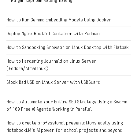
Ringan tapi Gak Kaleng-kaleng
How to Run Gemma Embedding Models Using Docker
Deploy Nginx Rootful Container with Podman
How to Sandboxing Browser on Linux Desktop with Flatpak
How to Hardening Journald on Linux Server
(Fedora/AlmaLinux)
Block Bad USB on Linux Server with USBGuard
How to Automate Your Entire SEO Strategy Using a Swarm
of 100 Free AI Agents Working in Parallel
How to create professional presentations easily using
NotebookLM’s AI power for school projects and beyond