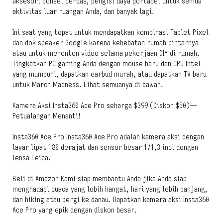
aksesori ponsel cerdas, pengisi daya portabel untuk semua
aktivitas luar ruangan Anda, dan banyak lagi.
Ini saat yang tepat untuk mendapatkan kombinasi Tablet Pixel
dan dok speaker Google karena kehebatan rumah pintarnya
atau untuk menonton video selama pekerjaan DIY di rumah.
Tingkatkan PC gaming Anda dengan mouse baru dan CPU Intel
yang mumpuni, dapatkan earbud murah, atau dapatkan TV baru
untuk March Madness. Lihat semuanya di bawah.
Kamera Aksi Insta360 Ace Pro seharga $399 (Diskon $50)—
Petualangan Menanti!
Insta360 Ace Pro Insta360 Ace Pro adalah kamera aksi dengan
layar lipat 180 derajat dan sensor besar 1/1,3 inci dengan
lensa Leica.
Beli di Amazon Kami siap membantu Anda jika Anda siap
menghadapi cuaca yang lebih hangat, hari yang lebih panjang,
dan hiking atau pergi ke danau. Dapatkan kamera aksi Insta360
Ace Pro yang epik dengan diskon besar.