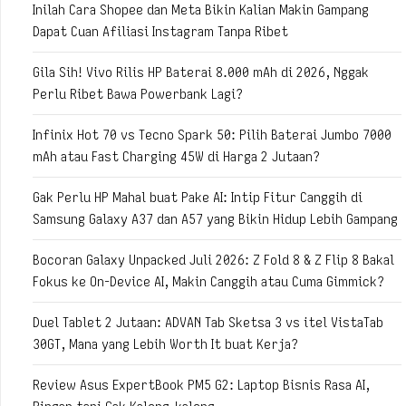
Inilah Cara Shopee dan Meta Bikin Kalian Makin Gampang
Dapat Cuan Afiliasi Instagram Tanpa Ribet
Gila Sih! Vivo Rilis HP Baterai 8.000 mAh di 2026, Nggak
Perlu Ribet Bawa Powerbank Lagi?
Infinix Hot 70 vs Tecno Spark 50: Pilih Baterai Jumbo 7000
mAh atau Fast Charging 45W di Harga 2 Jutaan?
Gak Perlu HP Mahal buat Pake AI: Intip Fitur Canggih di
Samsung Galaxy A37 dan A57 yang Bikin Hidup Lebih Gampang
Bocoran Galaxy Unpacked Juli 2026: Z Fold 8 & Z Flip 8 Bakal
Fokus ke On-Device AI, Makin Canggih atau Cuma Gimmick?
Duel Tablet 2 Jutaan: ADVAN Tab Sketsa 3 vs itel VistaTab
30GT, Mana yang Lebih Worth It buat Kerja?
Review Asus ExpertBook PM5 G2: Laptop Bisnis Rasa AI,