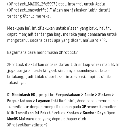
(XProtect_MACOS_2fc5997) atau internal untuk Apple
(XProtect_snowdrift).” Alden menjelaskan lebih detail
tentang Github mereka.
Meskipun hal ini dilakukan untuk alasan yang baik, hal ini
dapat menjadi tantangan bagi mereka yang penasaran untuk
mengetahui secara pasti apa yang dicari malware XPR.
Bagaimana cara menemukan XProtect?
XProtect diaktifkan secara default di setiap versi macOS. Ini
juga berjalan pada tingkat sistem, sepenuhnya di latar
belakang, jadi tidak diperlukan intervensi. Tapi di sinilah
lokasinya:
Di
Macintosh HD
,
pergi ke
Perpustakaan > Apple > Sistem >
Perpustakaan > Layanan Inti
Dari sini, Anda dapat menemukan
remediator dengan mengklik kanan pada
XProtect
Kemudian
klik
Tampilkan Isi Paket
Perluas
Konten > Sumber Daya
Open
MacOS
Malware apa yang dapat dihapus oleh
XProtectRemediator?