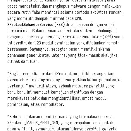
memperbarui tanda tangannya.
XProtectRemediator (XPR)
dapat mendeteksi dan menghapus malware dengan melakukan
secara rutin YARA memindai selama periode aktivitas rendah,
yang memiliki dampak minimal pada CPU.
XProtectBehaviorService
(XBS)
ditambahkan dengan versi
terbaru macOS dan memantau perilaku sistem sehubungan
dengan sumber daya penting. XProtectRemediator (XPR)
saat
ini terdiri dari 23 modul pemindaian yang dijalankan hampir
bersamaan. Sayangnya, sebagian besar memiliki skema
penamaan generik atau internal yang tidak masuk akal jika
dilihat dari luar.
“Bagian remediator dari XProtect memiliki serangkaian
executable…masing-masing menargetkan keluarga malware
tertentu,” menurut Alden, sebuah malware peneliti yang
baru-baru ini membuat kemajuan signifikan dengan
merekayasa balik dan mengidentifikasi empat modul
pemindaian, alias remediator.
“Beberapa aturan memiliki nama yang bermakna seperti
XProtect_MACOS_PIRRIT_GEN, yang merupakan tanda untuk
adware Pirrit, sementara aturan lainnya bersifat generik