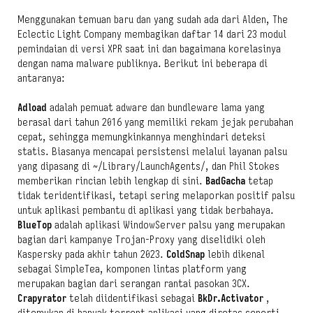
Menggunakan temuan baru dan yang sudah ada dari Alden, The
Eclectic Light Company membagikan daftar 14 dari 23 modul
pemindaian di versi XPR saat ini dan bagaimana korelasinya
dengan nama malware publiknya. Berikut ini beberapa di
antaranya:
Adload
adalah pemuat adware dan bundleware lama yang
berasal dari tahun 2016 yang memiliki rekam jejak perubahan
cepat, sehingga memungkinkannya menghindari deteksi
statis. Biasanya mencapai persistensi melalui layanan palsu
yang dipasang di ~/Library/LaunchAgents/, dan Phil Stokes
memberikan rincian lebih lengkap di sini.
BadGacha
tetap
tidak teridentifikasi, tetapi sering melaporkan positif palsu
untuk aplikasi pembantu di aplikasi yang tidak berbahaya.
BlueTop
adalah aplikasi WindowServer palsu yang merupakan
bagian dari kampanye Trojan-Proxy yang diselidiki oleh
Kaspersky pada akhir tahun 2023.
ColdSnap
lebih dikenal
sebagai SimpleTea, komponen lintas platform yang
merupakan bagian dari serangan rantai pasokan 3CX.
Crapyrator
telah diidentifikasi sebagai
BkDr.Activator
,