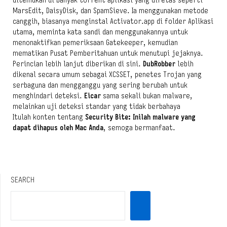
ditemukan di banyak torrent aplikasi yang diretas seperti
MarsEdit, DaisyDisk, dan SpamSieve. Ia menggunakan metode
canggih, biasanya menginstal Activator.app di folder Aplikasi
utama, meminta kata sandi dan menggunakannya untuk
menonaktifkan pemeriksaan Gatekeeper, kemudian
mematikan Pusat Pemberitahuan untuk menutupi jejaknya.
Perincian lebih lanjut diberikan di sini.
DubRobber
lebih
dikenal secara umum sebagai XCSSET, penetes Trojan yang
serbaguna dan mengganggu yang sering berubah untuk
menghindari deteksi.
Eicar
sama sekali bukan malware,
melainkan uji deteksi standar yang tidak berbahaya
Itulah konten tentang
Security Bite: Inilah malware yang
dapat dihapus oleh Mac Anda
, semoga bermanfaat.
SEARCH