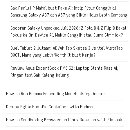
Gak Perlu HP Mahal buat Pake AI: Intip Fitur Canggih di
Samsung Galaxy A37 dan A57 yang Bikin Hidup Lebih Gampang
Bocoran Galaxy Unpacked Juli 2026: Z Fold 8 & Z Flip 8 Bakal
Fokus ke On-Device AI, Makin Canggih atau Cuma Gimmick?
Duel Tablet 2 Jutaan: ADVAN Tab Sketsa 3 vs itel VistaTab
30GT, Mana yang Lebih Worth It buat Kerja?
Review Asus ExpertBook PM5 G2: Laptop Bisnis Rasa AI,
Ringan tapi Gak Kaleng-kaleng
How to Run Gemma Embedding Models Using Docker
Deploy Nginx Rootful Container with Podman
How to Sandboxing Browser on Linux Desktop with Flatpak