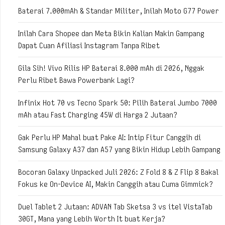
Baterai 7.000mAh & Standar Militer, Inilah Moto G77 Power
Inilah Cara Shopee dan Meta Bikin Kalian Makin Gampang
Dapat Cuan Afiliasi Instagram Tanpa Ribet
Gila Sih! Vivo Rilis HP Baterai 8.000 mAh di 2026, Nggak
Perlu Ribet Bawa Powerbank Lagi?
Infinix Hot 70 vs Tecno Spark 50: Pilih Baterai Jumbo 7000
mAh atau Fast Charging 45W di Harga 2 Jutaan?
Gak Perlu HP Mahal buat Pake AI: Intip Fitur Canggih di
Samsung Galaxy A37 dan A57 yang Bikin Hidup Lebih Gampang
Bocoran Galaxy Unpacked Juli 2026: Z Fold 8 & Z Flip 8 Bakal
Fokus ke On-Device AI, Makin Canggih atau Cuma Gimmick?
Duel Tablet 2 Jutaan: ADVAN Tab Sketsa 3 vs itel VistaTab
30GT, Mana yang Lebih Worth It buat Kerja?