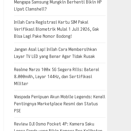
Mengapa Samsung Mungkin Berhenti Bikin HP
Lipat Clamshell?
Inilah Cara Registrasi Kartu SIM Pakai
Verifikasi Biometrik Mulai 1 Juli 2026, Gak
Bisa Lagi Pake Nomor Bodong!
Jangan Asal Lap! Inilah Cara Membersihkan
Layar TV LED yang Benar Agar Tidak Rusak
Realme Narzo 100x 5G Segera Rilis: Baterai
8.000mAh, Layar 144Hz, dan Sertifikasi
Militer
Waspada Penipuan Akun Mobile Legends: Kenali
Pentingnya Marketplace Resmi dan Status
PSE
Review DJI Osmo Pocket 4P: Kamera Saku
Lensa Ganda yang Bikin Kamera Pro Kelihatan