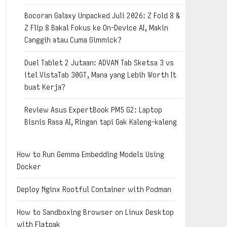
Bocoran Galaxy Unpacked Juli 2026: Z Fold 8 &
Z Flip 8 Bakal Fokus ke On-Device AI, Makin
Canggih atau Cuma Gimmick?
Duel Tablet 2 Jutaan: ADVAN Tab Sketsa 3 vs
itel VistaTab 30GT, Mana yang Lebih Worth It
buat Kerja?
Review Asus ExpertBook PM5 G2: Laptop
Bisnis Rasa AI, Ringan tapi Gak Kaleng-kaleng
How to Run Gemma Embedding Models Using
Docker
Deploy Nginx Rootful Container with Podman
How to Sandboxing Browser on Linux Desktop
with Flatpak