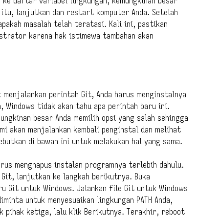
 ke daftar variabel lingkungan, kemungkinan besar
a itu, lanjutkan dan restart komputer Anda. Setelah
apakah masalah telah teratasi. Kali ini, pastikan
strator karena hak istimewa tambahan akan
a
k menjalankan perintah Git, Anda harus menginstalnya
, Windows tidak akan tahu apa perintah baru ini.
ungkinan besar Anda memilih opsi yang salah sehingga
ami akan menjalankan kembali penginstal dan melihat
sebutkan di bawah ini untuk melakukan hal yang sama.
harus menghapus instalan programnya terlebih dahulu.
 Git, lanjutkan ke langkah berikutnya. Buka
u Git untuk Windows. Jalankan file Git untuk Windows
 diminta untuk menyesuaikan lingkungan PATH Anda,
k pihak ketiga, lalu klik Berikutnya. Terakhir, reboot