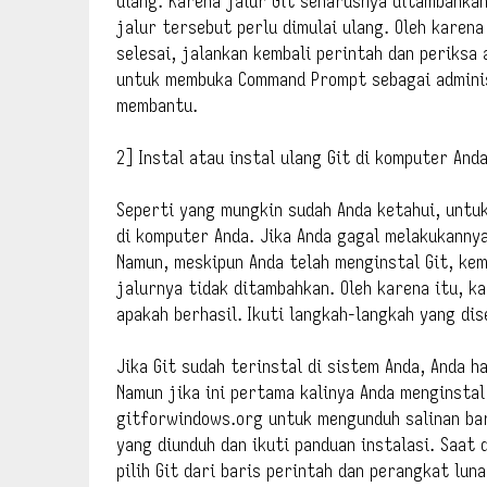
ulang. Karena jalur Git seharusnya ditambahkan
jalur tersebut perlu dimulai ulang. Oleh karen
selesai, jalankan kembali perintah dan periksa 
untuk membuka Command Prompt sebagai admini
membantu.
2] Instal atau instal ulang Git di komputer And
Seperti yang mungkin sudah Anda ketahui, untu
di komputer Anda. Jika Anda gagal melakukannya
Namun, meskipun Anda telah menginstal Git, kem
jalurnya tidak ditambahkan. Oleh karena itu, k
apakah berhasil. Ikuti langkah-langkah yang di
Jika Git sudah terinstal di sistem Anda, Anda 
Namun jika ini pertama kalinya Anda menginstal
gitforwindows.org untuk mengunduh salinan bar
yang diunduh dan ikuti panduan instalasi. Saat
pilih Git dari baris perintah dan perangkat luna