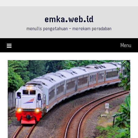
Skip
to
emka.web.id
content
menulis pengetahuan – merekam peradaban
Menu