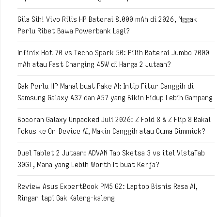
Gila Sih! Vivo Rilis HP Baterai 8.000 mAh di 2026, Nggak
Perlu Ribet Bawa Powerbank Lagi?
Infinix Hot 70 vs Tecno Spark 50: Pilih Baterai Jumbo 7000
mAh atau Fast Charging 45W di Harga 2 Jutaan?
Gak Perlu HP Mahal buat Pake AI: Intip Fitur Canggih di
Samsung Galaxy A37 dan A57 yang Bikin Hidup Lebih Gampang
Bocoran Galaxy Unpacked Juli 2026: Z Fold 8 & Z Flip 8 Bakal
Fokus ke On-Device AI, Makin Canggih atau Cuma Gimmick?
Duel Tablet 2 Jutaan: ADVAN Tab Sketsa 3 vs itel VistaTab
30GT, Mana yang Lebih Worth It buat Kerja?
Review Asus ExpertBook PM5 G2: Laptop Bisnis Rasa AI,
Ringan tapi Gak Kaleng-kaleng