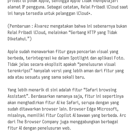
privasi di pihak Apple, sehingga Apple tidak mempelajari
alamat IP pengguna. Sebagai catatan, Relai Pribadi iCloud saat
ini hanya tersedia untuk pelanggan iCloud+.
(Pembaruan
: Álvarez mengatakan bahwa ini sebenarnya bukan
Relai Pribadi iCloud, melainkan “Gerbang HTTP yang Tidak
Diketahui.”)
Apple sudah menawarkan fitur gaya pencarian visual yang
berbeda, terintegrasi ke dalam Spotlight dan aplikasi Foto.
Tidak jelas secara eksplisit apakah “penelusuran visual
terenkripsi” hanyalah versi yang lebih aman dari fitur yang
ada atau sesuatu yang sama sekali baru.
Yang lebih menarik di sini adalah fitur “Safari browsing
Assistant”. Berdasarkan namanya saja, fitur ini sepertinya
akan menghadirkan fitur AI ke Safari, serupa dengan yang
sudah ditawarkan browser lain. Browser Edge Microsoft,
misalnya, memiliki fitur Copilot AI bawaan yang berbeda. Arc
dari The Browser Company juga menggabungkan berbagai
fitur AI dengan penelusuran web.