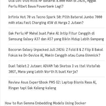
Gila Sih! Vivo Rilis HP Baterai 8.000 mAh di 2026, Nggak
Perlu Ribet Bawa Powerbank Lagi?
Infinix Hot 70 vs Tecno Spark 50: Pilih Baterai Jumbo 7000
mAh atau Fast Charging 45W di Harga 2 Jutaan?
Gak Perlu HP Mahal buat Pake AI: Intip Fitur Canggih di
Samsung Galaxy A37 dan A57 yang Bikin Hidup Lebih Gampang
Bocoran Galaxy Unpacked Juli 2026: Z Fold 8 & Z Flip 8 Bakal
Fokus ke On-Device AI, Makin Canggih atau Cuma Gimmick?
Duel Tablet 2 Jutaan: ADVAN Tab Sketsa 3 vs itel VistaTab
30GT, Mana yang Lebih Worth It buat Kerja?
Review Asus ExpertBook PM5 G2: Laptop Bisnis Rasa AI,
Ringan tapi Gak Kaleng-kaleng
How to Run Gemma Embedding Models Using Docker