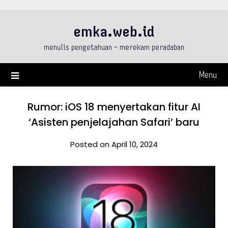
Skip
to
emka.web.id
content
menulis pengetahuan – merekam peradaban
Menu
Rumor: iOS 18 menyertakan fitur AI
‘Asisten penjelajahan Safari’ baru
Posted on April 10, 2024