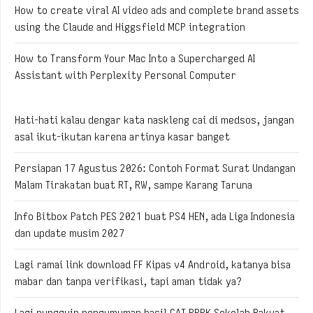
How to create viral AI video ads and complete brand assets
using the Claude and Higgsfield MCP integration
How to Transform Your Mac Into a Supercharged AI
Assistant with Perplexity Personal Computer
Hati-hati kalau dengar kata naskleng cai di medsos, jangan
asal ikut-ikutan karena artinya kasar banget
Persiapan 17 Agustus 2026: Contoh Format Surat Undangan
Malam Tirakatan buat RT, RW, sampe Karang Taruna
Info Bitbox Patch PES 2021 buat PS4 HEN, ada Liga Indonesia
dan update musim 2027
Lagi ramai link download FF Kipas v4 Android, katanya bisa
mabar dan tanpa verifikasi, tapi aman tidak ya?
Lagi nungguin pengumuman hasil CAT PPPK Sekolah Rakyat