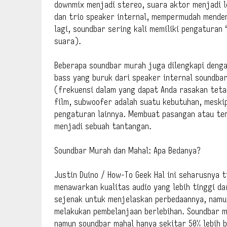
downmix menjadi stereo, suara aktor menjadi l
dan trio speaker internal, mempermudah mende
lagi, soundbar sering kali memiliki pengaturan
suara).
Beberapa soundbar murah juga dilengkapi deng
bass yang buruk dari speaker internal soundba
(frekuensi dalam yang dapat Anda rasakan teta
film, subwoofer adalah suatu kebutuhan, meskip
pengaturan lainnya. Membuat pasangan atau te
menjadi sebuah tantangan.
Soundbar Murah dan Mahal: Apa Bedanya?
Justin Duino / How-To Geek Hal ini seharusnya 
menawarkan kualitas audio yang lebih tinggi d
sejenak untuk menjelaskan perbedaannya, namu
melakukan pembelanjaan berlebihan. Soundbar mu
namun soundbar mahal hanya sekitar 50% lebih 