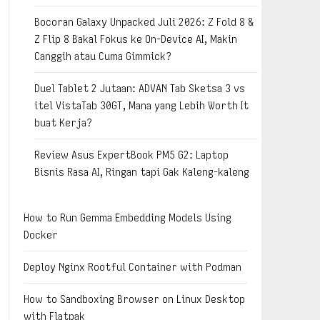
Bocoran Galaxy Unpacked Juli 2026: Z Fold 8 &
Z Flip 8 Bakal Fokus ke On-Device AI, Makin
Canggih atau Cuma Gimmick?
Duel Tablet 2 Jutaan: ADVAN Tab Sketsa 3 vs
itel VistaTab 30GT, Mana yang Lebih Worth It
buat Kerja?
Review Asus ExpertBook PM5 G2: Laptop
Bisnis Rasa AI, Ringan tapi Gak Kaleng-kaleng
How to Run Gemma Embedding Models Using
Docker
Deploy Nginx Rootful Container with Podman
How to Sandboxing Browser on Linux Desktop
with Flatpak