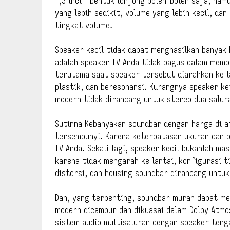
1,5 inci—bentuk lonjong boleh-boleh saja, nam
yang lebih sedikit, volume yang lebih kecil, dan
tingkat volume.
Speaker kecil tidak dapat menghasilkan banyak 
adalah speaker TV Anda tidak bagus dalam memp
terutama saat speaker tersebut diarahkan ke l
plastik, dan beresonansi. Kurangnya speaker ke
modern tidak dirancang untuk stereo dua salura
Sutinna Kebanyakan soundbar dengan harga di a
tersembunyi. Karena keterbatasan ukuran dan b
TV Anda. Sekali lagi, speaker kecil bukanlah ma
karena tidak mengarah ke lantai, konfigurasi 
distorsi, dan housing soundbar dirancang untu
Dan, yang terpenting, soundbar murah dapat me
modern dicampur dan dikuasai dalam Dolby Atmo
sistem audio multisaluran dengan speaker tenga