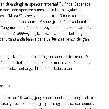
an dibandingkan speaker internal TV Anda. Beberapa
irkabel dan speaker surround untuk pengalaman
tas HDMI eARC, konfigurasi saluran 3.0 (atau lebih
engan kualitas suara TV yang jelek, jadi Anda online
 Yang membuat Anda kecewa, setiap artikel “terbaik”
harga $1.000—yang lainnya adalah pembelian yang
mberi tahu Anda bahwa para influencer penuh dengan
eningkatan besar dibandingkan speaker internal TV,
 Anda membeli dari merek terkemuka. Jika Anda hanya
h soundbar seharga $150. Anda tidak akan
ker TV
 berukuran 10 watt, jangkauan penuh, dan mengarah ke
 biasanya berukuran panjang 3 hingga 5 inci dan sempit