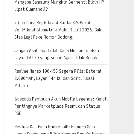
Mengapa Samsung Mungkin Berhenti Bikin HP
Lipat Clamshell?
Inilah Cara Registrasi Kartu SIM Pakai
Verifikasi Biometrik Mulai 1 Juli 2026, Gak
Bisa Lagi Pake Nomor Bodong!
Jangan Asal Lap! Inilah Cara Membersihkan
Layar TV LED yang Benar Agar Tidak Rusak
Realme Narzo 100x 5G Segera Rilis: Baterai
8.000mAh, Layar 144Hz, dan Sertifikasi
Militer
Waspada Penipuan Akun Mobile Legends: Kenali
Pentingnya Marketplace Resmi dan Status
PSE
Review DJI Osmo Pocket 4P: Kamera Saku
Lensa Ganda yang Bikin Kamera Pro Kelihatan