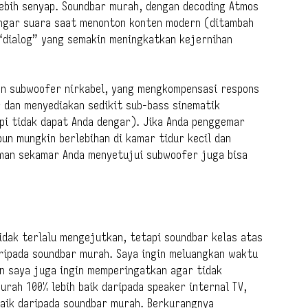
ebih senyap. Soundbar murah, dengan decoding Atmos
ngar suara saat menonton konten modern (ditambah
 “dialog” yang semakin meningkatkan kejernihan
an subwoofer nirkabel, yang mengkompensasi respons
r dan menyediakan sedikit sub-bass sinematik
pi tidak dapat Anda dengar). Jika Anda penggemar
un mungkin berlebihan di kamar tidur kecil dan
man sekamar Anda menyetujui subwoofer juga bisa
tidak terlalu mengejutkan, tetapi soundbar kelas atas
aripada soundbar murah. Saya ingin meluangkan waktu
n saya juga ingin memperingatkan agar tidak
rah 100% lebih baik daripada speaker internal TV,
baik daripada soundbar murah. Berkurangnya