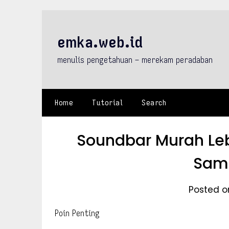
Skip
to
content
emka.web.id
menulis pengetahuan – merekam peradaban
Home
Tutorial
Search
Soundbar Murah Leb
Sama
Posted on
Poin Penting