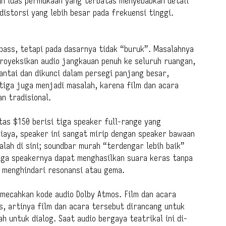
un luas permukaan yang terbatas menyebabkan detail
 distorsi yang lebih besar pada frekuensi tinggi.
bass, tetapi pada dasarnya tidak “buruk”. Masalahnya
royeksikan audio jangkauan penuh ke seluruh ruangan,
antai dan dikunci dalam persegi panjang besar,
tiga juga menjadi masalah, karena film dan acara
n tradisional.
tas $150 berisi tiga speaker full-range yang
iaya, speaker ini sangat mirip dengan speaker bawaan
salah di sini; soundbar murah “terdengar lebih baik”
tiga speakernya dapat menghasilkan suara keras tanpa
k menghindari resonansi atau gema.
mecahkan kode audio Dolby Atmos. Film dan acara
s, artinya film dan acara tersebut dirancang untuk
h untuk dialog. Saat audio bergaya teatrikal ini di-