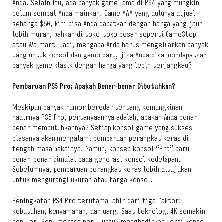
Anda. Selain itu, ada banyak game lama di PS4 yang mungkin
belum sempat Anda mainkan. Game AAA yang dulunya dijual
seharga $60, kini bisa Anda dapatkan dengan harga yang jauh
lebih murah, bahkan di toko-toko besar seperti GameStop
atau Walmart. Jadi, mengapa Anda harus mengeluarkan banyak
uang untuk konsol dan game baru, jika Anda bisa mendapatkan
banyak game klasik dengan harga yang lebih terjangkau?
Pembaruan PS5 Pro: Apakah Benar-benar Dibutuhkan?
Meskipun banyak rumor beredar tentang kemungkinan
hadirnya PS5 Pro, pertanyaannya adalah, apakah Anda benar-
benar membutuhkannya? Setiap konsol game yang sukses
biasanya akan mengalami pembaruan perangkat keras di
tengah masa pakainya. Namun, konsep konsol “Pro” baru
benar-benar dimulai pada generasi konsol kedelapan.
Sebelumnya, pembaruan perangkat keras lebih ditujukan
untuk mengurangi ukuran atau harga konsol.
Peningkatan PS4 Pro terutama lahir dari tiga faktor:
kebutuhan, kenyamanan, dan uang. Saat teknologi 4K semakin
populer, Sony merasa perlu untuk menghadirkan versi konsol