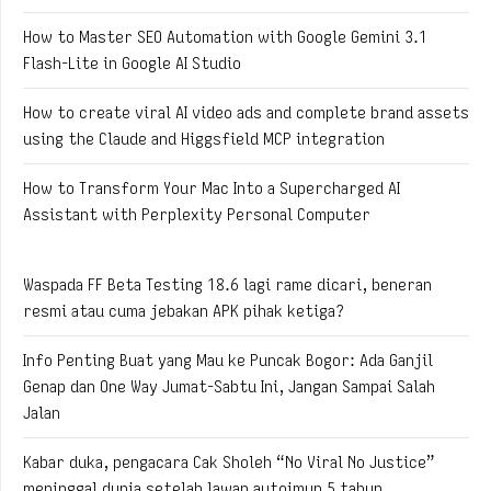
How to Master SEO Automation with Google Gemini 3.1
Flash-Lite in Google AI Studio
How to create viral AI video ads and complete brand assets
using the Claude and Higgsfield MCP integration
How to Transform Your Mac Into a Supercharged AI
Assistant with Perplexity Personal Computer
Waspada FF Beta Testing 18.6 lagi rame dicari, beneran
resmi atau cuma jebakan APK pihak ketiga?
Info Penting Buat yang Mau ke Puncak Bogor: Ada Ganjil
Genap dan One Way Jumat-Sabtu Ini, Jangan Sampai Salah
Jalan
Kabar duka, pengacara Cak Sholeh “No Viral No Justice”
meninggal dunia setelah lawan autoimun 5 tahun