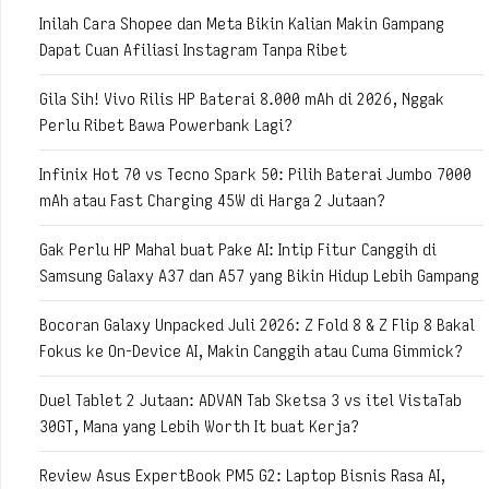
Inilah Cara Shopee dan Meta Bikin Kalian Makin Gampang
Dapat Cuan Afiliasi Instagram Tanpa Ribet
Gila Sih! Vivo Rilis HP Baterai 8.000 mAh di 2026, Nggak
Perlu Ribet Bawa Powerbank Lagi?
Infinix Hot 70 vs Tecno Spark 50: Pilih Baterai Jumbo 7000
mAh atau Fast Charging 45W di Harga 2 Jutaan?
Gak Perlu HP Mahal buat Pake AI: Intip Fitur Canggih di
Samsung Galaxy A37 dan A57 yang Bikin Hidup Lebih Gampang
Bocoran Galaxy Unpacked Juli 2026: Z Fold 8 & Z Flip 8 Bakal
Fokus ke On-Device AI, Makin Canggih atau Cuma Gimmick?
Duel Tablet 2 Jutaan: ADVAN Tab Sketsa 3 vs itel VistaTab
30GT, Mana yang Lebih Worth It buat Kerja?
Review Asus ExpertBook PM5 G2: Laptop Bisnis Rasa AI,