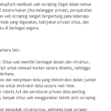
eksplisit membuat web scraping ilegal dalam semua
al secara hukum jika melanggar privasi, persyaratan
tas web scraping sangat bergantung pada beberapa
etode yang digunakan, kebijakan privasi situs, dan
ku di berbagai negara.
ntara lain:
 Situs web memiliki berbagai desain dan struktur,
ipt untuk memuat konten secara dinamis, sehingga
ederhana.
es dan menyimpan data yang diekstraksi dalam jumlah
ma untuk ekstraksi data secara real-time.
e robots.txt dan peraturan privasi data penting
u, banyak situs web menggunakan teknik anti-scraping
ing mengubah strukturnya, sehingga kode scraper