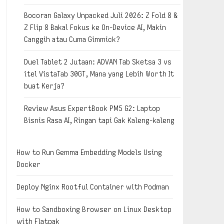
Bocoran Galaxy Unpacked Juli 2026: Z Fold 8 &
Z Flip 8 Bakal Fokus ke On-Device AI, Makin
Canggih atau Cuma Gimmick?
Duel Tablet 2 Jutaan: ADVAN Tab Sketsa 3 vs
itel VistaTab 30GT, Mana yang Lebih Worth It
buat Kerja?
Review Asus ExpertBook PM5 G2: Laptop
Bisnis Rasa AI, Ringan tapi Gak Kaleng-kaleng
How to Run Gemma Embedding Models Using
Docker
Deploy Nginx Rootful Container with Podman
How to Sandboxing Browser on Linux Desktop
with Flatpak