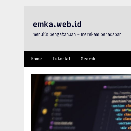
Skip
to
content
emka.web.id
menulis pengetahuan – merekam peradaban
Home
Tutorial
Search