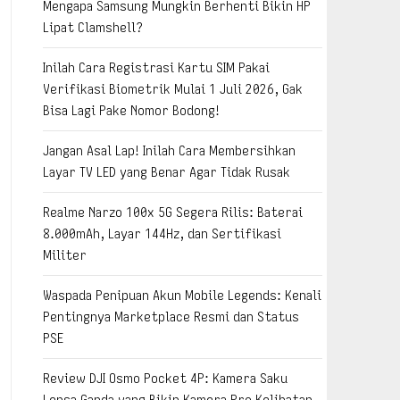
Mengapa Samsung Mungkin Berhenti Bikin HP
Lipat Clamshell?
Inilah Cara Registrasi Kartu SIM Pakai
Verifikasi Biometrik Mulai 1 Juli 2026, Gak
Bisa Lagi Pake Nomor Bodong!
Jangan Asal Lap! Inilah Cara Membersihkan
Layar TV LED yang Benar Agar Tidak Rusak
Realme Narzo 100x 5G Segera Rilis: Baterai
8.000mAh, Layar 144Hz, dan Sertifikasi
Militer
Waspada Penipuan Akun Mobile Legends: Kenali
Pentingnya Marketplace Resmi dan Status
PSE
Review DJI Osmo Pocket 4P: Kamera Saku
Lensa Ganda yang Bikin Kamera Pro Kelihatan