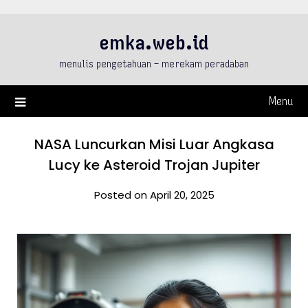
Skip
to
emka.web.id
content
menulis pengetahuan – merekam peradaban
Menu
NASA Luncurkan Misi Luar Angkasa
Lucy ke Asteroid Trojan Jupiter
Posted on April 20, 2025