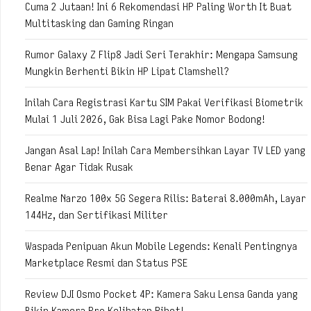
Cuma 2 Jutaan! Ini 6 Rekomendasi HP Paling Worth It Buat
Multitasking dan Gaming Ringan
Rumor Galaxy Z Flip8 Jadi Seri Terakhir: Mengapa Samsung
Mungkin Berhenti Bikin HP Lipat Clamshell?
Inilah Cara Registrasi Kartu SIM Pakai Verifikasi Biometrik
Mulai 1 Juli 2026, Gak Bisa Lagi Pake Nomor Bodong!
Jangan Asal Lap! Inilah Cara Membersihkan Layar TV LED yang
Benar Agar Tidak Rusak
Realme Narzo 100x 5G Segera Rilis: Baterai 8.000mAh, Layar
144Hz, dan Sertifikasi Militer
Waspada Penipuan Akun Mobile Legends: Kenali Pentingnya
Marketplace Resmi dan Status PSE
Review DJI Osmo Pocket 4P: Kamera Saku Lensa Ganda yang
Bikin Kamera Pro Kelihatan Ribet!