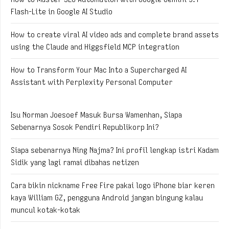
Flash-Lite in Google AI Studio
How to create viral AI video ads and complete brand assets
using the Claude and Higgsfield MCP integration
How to Transform Your Mac Into a Supercharged AI
Assistant with Perplexity Personal Computer
Isu Norman Joesoef Masuk Bursa Wamenhan, Siapa
Sebenarnya Sosok Pendiri Republikorp Ini?
Siapa sebenarnya Ning Najma? Ini profil lengkap istri Kadam
Sidik yang lagi ramai dibahas netizen
Cara bikin nickname Free Fire pakai logo iPhone biar keren
kaya William GZ, pengguna Android jangan bingung kalau
muncul kotak-kotak