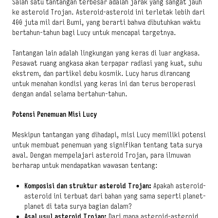
Salah satu tantangan terbesar adalah jarak yang sangat jauh
ke asteroid Trojan. Asteroid-asteroid ini terletak lebih dari
400 juta mil dari Bumi, yang berarti bahwa dibutuhkan waktu
bertahun-tahun bagi Lucy untuk mencapai targetnya.
Tantangan lain adalah lingkungan yang keras di luar angkasa.
Pesawat ruang angkasa akan terpapar radiasi yang kuat, suhu
ekstrem, dan partikel debu kosmik. Lucy harus dirancang
untuk menahan kondisi yang keras ini dan terus beroperasi
dengan andal selama bertahun-tahun.
Potensi Penemuan Misi Lucy
Meskipun tantangan yang dihadapi, misi Lucy memiliki potensi
untuk membuat penemuan yang signifikan tentang tata surya
awal. Dengan mempelajari asteroid Trojan, para ilmuwan
berharap untuk mendapatkan wawasan tentang:
Komposisi dan struktur asteroid Trojan:
Apakah asteroid-
asteroid ini terbuat dari bahan yang sama seperti planet-
planet di tata surya bagian dalam?
Asal usul asteroid Trojan:
Dari mana asteroid-asteroid