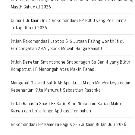
Masih Gahar di 2026
Cuma 1 Jutaan! Ini 4 Rekomendasi HP POCO yang Performa
Tetap Gila di 2026
Inilah Rekomendasi Laptop 5-6 Jutaan Paling Worth It di
Pertengahan 2026, Spek Mewah Harga Ramah!
Inilah Deretan Smartphone Snapdragon 8s Gen 4 yang Bikin
Kompetisi HP Menengah Atas Makin Panas!
Mengenal Otak di Balik AI: Apa Itu LLM dan Manfaatnya dalam
Keseharian Kita Menurut Sebastian Raschka
Inilah Rahasia Spasi FF Salin Biar Nickname Kalian Makin
Keren dan Unik Tanpa Aplikasi Tambahan
Rekomendasi HP Kamera Bagus 2-6 Jutaan Bulan Juli 2026