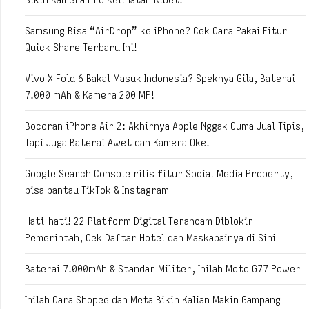
Samsung Bisa “AirDrop” ke iPhone? Cek Cara Pakai Fitur
Quick Share Terbaru Ini!
Vivo X Fold 6 Bakal Masuk Indonesia? Speknya Gila, Baterai
7.000 mAh & Kamera 200 MP!
Bocoran iPhone Air 2: Akhirnya Apple Nggak Cuma Jual Tipis,
Tapi Juga Baterai Awet dan Kamera Oke!
Google Search Console rilis fitur Social Media Property,
bisa pantau TikTok & Instagram
Hati-hati! 22 Platform Digital Terancam Diblokir
Pemerintah, Cek Daftar Hotel dan Maskapainya di Sini
Baterai 7.000mAh & Standar Militer, Inilah Moto G77 Power
Inilah Cara Shopee dan Meta Bikin Kalian Makin Gampang