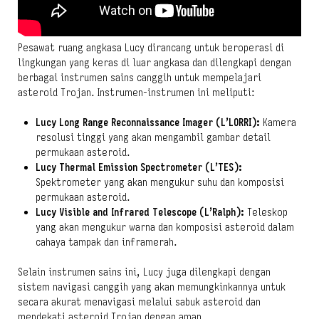
Pesawat ruang angkasa Lucy dirancang untuk beroperasi di
lingkungan yang keras di luar angkasa dan dilengkapi dengan
berbagai instrumen sains canggih untuk mempelajari
asteroid Trojan. Instrumen-instrumen ini meliputi:
Lucy Long Range Reconnaissance Imager (L’LORRI):
Kamera
resolusi tinggi yang akan mengambil gambar detail
permukaan asteroid.
Lucy Thermal Emission Spectrometer (L’TES):
Spektrometer yang akan mengukur suhu dan komposisi
permukaan asteroid.
Lucy Visible and Infrared Telescope (L’Ralph):
Teleskop
yang akan mengukur warna dan komposisi asteroid dalam
cahaya tampak dan inframerah.
Selain instrumen sains ini, Lucy juga dilengkapi dengan
sistem navigasi canggih yang akan memungkinkannya untuk
secara akurat menavigasi melalui sabuk asteroid dan
mendekati asteroid Trojan dengan aman.