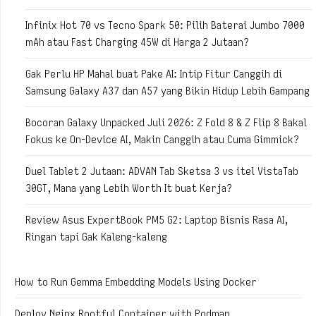
Infinix Hot 70 vs Tecno Spark 50: Pilih Baterai Jumbo 7000
mAh atau Fast Charging 45W di Harga 2 Jutaan?
Gak Perlu HP Mahal buat Pake AI: Intip Fitur Canggih di
Samsung Galaxy A37 dan A57 yang Bikin Hidup Lebih Gampang
Bocoran Galaxy Unpacked Juli 2026: Z Fold 8 & Z Flip 8 Bakal
Fokus ke On-Device AI, Makin Canggih atau Cuma Gimmick?
Duel Tablet 2 Jutaan: ADVAN Tab Sketsa 3 vs itel VistaTab
30GT, Mana yang Lebih Worth It buat Kerja?
Review Asus ExpertBook PM5 G2: Laptop Bisnis Rasa AI,
Ringan tapi Gak Kaleng-kaleng
How to Run Gemma Embedding Models Using Docker
Deploy Nginx Rootful Container with Podman