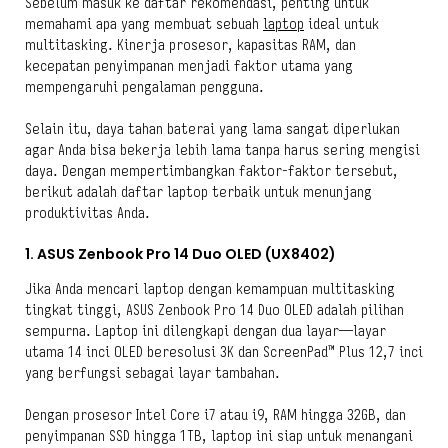
Sebelum masuk ke daftar rekomendasi, penting untuk
memahami apa yang membuat sebuah
laptop
ideal untuk
multitasking. Kinerja prosesor, kapasitas RAM, dan
kecepatan penyimpanan menjadi faktor utama yang
mempengaruhi pengalaman pengguna.
Selain itu, daya tahan baterai yang lama sangat diperlukan
agar Anda bisa bekerja lebih lama tanpa harus sering mengisi
daya. Dengan mempertimbangkan faktor-faktor tersebut,
berikut adalah daftar laptop terbaik untuk menunjang
produktivitas Anda.
1. ASUS Zenbook Pro 14 Duo OLED (UX8402)
Jika Anda mencari laptop dengan kemampuan multitasking
tingkat tinggi, ASUS Zenbook Pro 14 Duo OLED adalah pilihan
sempurna. Laptop ini dilengkapi dengan dua layar—layar
utama 14 inci OLED beresolusi 3K dan ScreenPad™ Plus 12,7 inci
yang berfungsi sebagai layar tambahan.
Dengan prosesor Intel Core i7 atau i9, RAM hingga 32GB, dan
penyimpanan SSD hingga 1TB, laptop ini siap untuk menangani