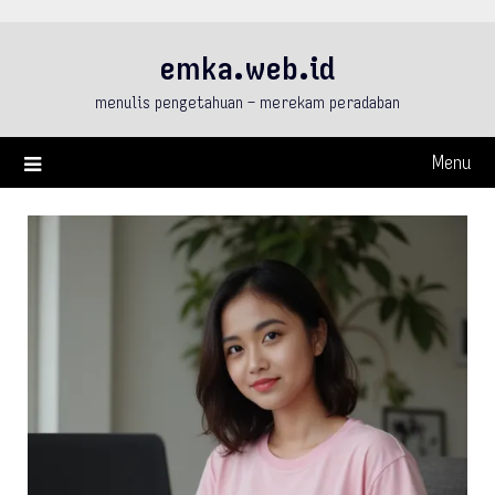
Skip
to
emka.web.id
content
menulis pengetahuan – merekam peradaban
Menu