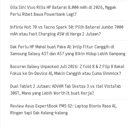
Gila Sih! Vivo Rilis HP Baterai 8.000 mAh di 2026, Nggak
Perlu Ribet Bawa Powerbank Lagi?
Infinix Hot 70 vs Tecno Spark 50: Pilih Baterai Jumbo 7000
mAh atau Fast Charging 45W di Harga 2 Jutaan?
Gak Perlu HP Mahal buat Pake AI: Intip Fitur Canggih di
Samsung Galaxy A37 dan A57 yang Bikin Hidup Lebih Gampang
Bocoran Galaxy Unpacked Juli 2026: Z Fold 8 & Z Flip 8 Bakal
Fokus ke On-Device AI, Makin Canggih atau Cuma Gimmick?
Duel Tablet 2 Jutaan: ADVAN Tab Sketsa 3 vs itel VistaTab
30GT, Mana yang Lebih Worth It buat Kerja?
Review Asus ExpertBook PM5 G2: Laptop Bisnis Rasa AI,
Ringan tapi Gak Kaleng-kaleng