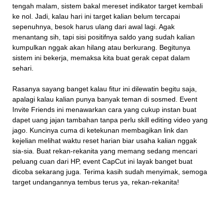
tengah malam, sistem bakal mereset indikator target kembali
ke nol. Jadi, kalau hari ini target kalian belum tercapai
sepenuhnya, besok harus ulang dari awal lagi. Agak
menantang sih, tapi sisi positifnya saldo yang sudah kalian
kumpulkan nggak akan hilang atau berkurang. Begitunya
sistem ini bekerja, memaksa kita buat gerak cepat dalam
sehari.
Rasanya sayang banget kalau fitur ini dilewatin begitu saja,
apalagi kalau kalian punya banyak teman di sosmed. Event
Invite Friends ini menawarkan cara yang cukup instan buat
dapet uang jajan tambahan tanpa perlu skill editing video yang
jago. Kuncinya cuma di ketekunan membagikan link dan
kejelian melihat waktu reset harian biar usaha kalian nggak
sia-sia. Buat rekan-rekanita yang memang sedang mencari
peluang cuan dari HP, event CapCut ini layak banget buat
dicoba sekarang juga. Terima kasih sudah menyimak, semoga
target undangannya tembus terus ya, rekan-rekanita!