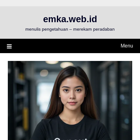
Skip
to
emka.web.id
content
menulis pengetahuan – merekam peradaban
Menu