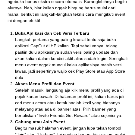
ngebuka bonus ekstra secara otomatis. Kuranglebihnya begitu
alurnya. Nah, biar kalian nggak bingung harus mulai dari
mana, berikut ini langkah-langkah teknis cara mengikuti event
ini dengan efektif:
Buka Aplikasi dan Cek Versi Terbaru
Langkah pertama yang paling krusial tentu saja buka
aplikasi CapCut di HP kalian. Tapi sebelumnya, tolong
pastiin dulu aplikasinya sudah versi paling update dan
akun kalian dalam kondisi aktif alias sudah login. Seringkali
menu event nggak muncul kalau aplikasinya masih versi
lawas, jadi sepertinya wajib cek Play Store atau App Store
dulu.
Akses Menu Profil dan Event
Setelah masuk, langsung aja klik menu profil yang ada di
pojok kanan bawah. Di halaman profil ini, kalian harus jeli
cari menu acara atau kotak hadiah kecil yang biasanya
melayang atau ada di banner atas. Pilih banner yang
bertuliskan “Invite Friends Get Reward” atau sejenisnya.
Gabung atau Join Event
Begitu masuk halaman event, jangan lupa tekan tombol
“Join” atau “Undang”. Ini penting banget biar sistem mulai