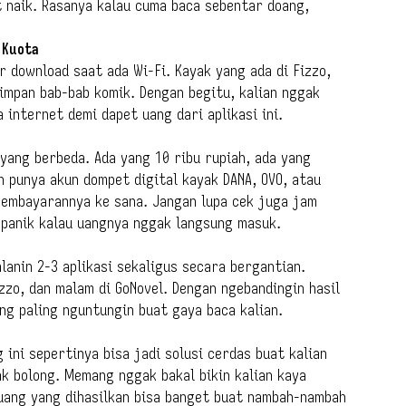
t naik. Rasanya kalau cuma baca sebentar doang,
 Kuota
r download saat ada Wi-Fi. Kayak yang ada di Fizzo,
simpan bab-bab komik. Dengan begitu, kalian nggak
 internet demi dapet uang dari aplikasi ini.
 yang berbeda. Ada yang 10 ribu rupiah, ada yang
n punya akun dompet digital kayak DANA, OVO, atau
 pembayarannya ke sana. Jangan lupa cek juga jam
 panik kalau uangnya nggak langsung masuk.
lanin 2-3 aplikasi sekaligus secara bergantian.
izzo, dan malam di GoNovel. Dengan ngebandingin hasil
ang paling nguntungin buat gaya baca kalian.
ini sepertinya bisa jadi solusi cerdas buat kalian
k bolong. Memang nggak bakal bikin kalian kaya
uang yang dihasilkan bisa banget buat nambah-nambah