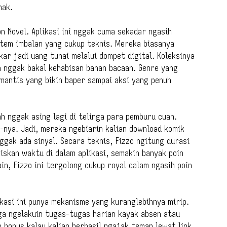
hak.
on Novel. Aplikasi ini nggak cuma sekadar ngasih
stem imbalan yang cukup teknis. Mereka biasanya
kar jadi uang tunai melalui dompet digital. Koleksinya
an nggak bakal kehabisan bahan bacaan. Genre yang
mantis yang bikin baper sampai aksi yang penuh
ah nggak asing lagi di telinga para pemburu cuan.
e-nya. Jadi, mereka ngebiarin kalian download komik
nggak ada sinyal. Secara teknis, Fizzo ngitung durasi
iskan waktu di dalam aplikasi, semakin banyak poin
in, Fizzo ini tergolong cukup royal dalam ngasih poin
ikasi ini punya mekanisme yang kuranglebihnya mirip.
ga ngelakuin tugas-tugas harian kayak absen atau
 bonus kalau kalian berhasil ngajak teman lewat link