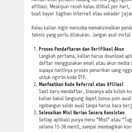
afiliasi. Meskipun receh kalau dilihat per hari,
buat bayar tagihan internet atau sekadar jajan
Kalau kalian ingin mencoba memaksimalkan penda
teknis yang perlu dilakukan. Jangan asal instal 
Proses Pendaftaran dan Verifikasi Akun
Langkah pertama, kalian harus download apli
daftar menggunakan email atau akun media s
supaya nantinya proses penarikan uang ngga
untuk ngirim kode OTP.
Manfaatkan Kode Referral atau Afiliasi
Saat baru mendaftar, biasanya ada kolom ko
kalian bakal langsung dapet bonus poin awal
ngebangun saldo awal tanpa harus baca ber
Selesaikan Misi Harian Secara Konsisten
Setiap aplikasi punya menu “Misi” atau “Tug
selama 15-30 menit, sampai membagikan konte