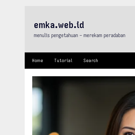
Skip
to
content
emka.web.id
menulis pengetahuan – merekam peradaban
Home
Tutorial
Search