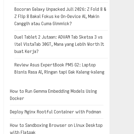
Bocoran Galaxy Unpacked Juli 2026: Z Fold 8 &
Z Flip 8 Bakal Fokus ke On-Device AI, Makin
Canggih atau Cuma Gimmick?
Duel Tablet 2 Jutaan: ADVAN Tab Sketsa 3 vs
itel VistaTab 30GT, Mana yang Lebih Worth It
buat Kerja?
Review Asus ExpertBook PM5 G2: Laptop
Bisnis Rasa AI, Ringan tapi Gak Kaleng-kaleng
How to Run Gemma Embedding Models Using
Docker
Deploy Nginx Rootful Container with Podman
How to Sandboxing Browser on Linux Desktop
with Flatpak