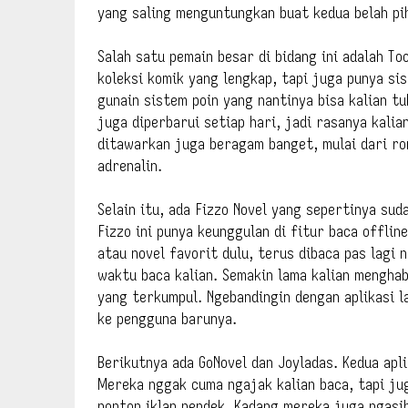
yang saling menguntungkan buat kedua belah pi
Salah satu pemain besar di bidang ini adalah To
koleksi komik yang lengkap, tapi juga punya si
gunain sistem poin yang nantinya bisa kalian tu
juga diperbarui setiap hari, jadi rasanya kali
ditawarkan juga beragam banget, mulai dari ro
adrenalin.
Selain itu, ada Fizzo Novel yang sepertinya sud
Fizzo ini punya keunggulan di fitur baca offlin
atau novel favorit dulu, terus dibaca pas lagi 
waktu baca kalian. Semakin lama kalian menghab
yang terkumpul. Ngebandingin dengan aplikasi la
ke pengguna barunya.
Berikutnya ada GoNovel dan Joyladas. Kedua apl
Mereka nggak cuma ngajak kalian baca, tapi ju
nonton iklan pendek. Kadang mereka juga ngasih