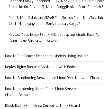
Bocoran Galaxy Unpacked Juli 2026: Z Fold 8 & Z Flip 8 Bakal
Fokus ke On-Device AI, Makin Canggih atau Cuma Gimmick?
Duel Tablet 2 Jutaan: ADVAN Tab Sketsa 3 vs itel VistaTab
30GT, Mana yang Lebih Worth It buat Kerja?
Review Asus ExpertBook PM5 G2: Laptop Bisnis Rasa AI,
Ringan tapi Gak Kaleng-kaleng
How to Run Gemma Embedding Models Using Docker
Deploy Nginx Rootful Container with Podman
How to Sandboxing Browser on Linux Desktop with Flatpak
How to Hardening Journald on Linux Server
(Fedora/AlmaLinux)
Block Bad USB on Linux Server with USBGuard