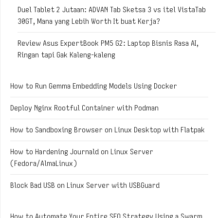
Duel Tablet 2 Jutaan: ADVAN Tab Sketsa 3 vs itel VistaTab
30GT, Mana yang Lebih Worth It buat Kerja?
Review Asus ExpertBook PM5 G2: Laptop Bisnis Rasa AI,
Ringan tapi Gak Kaleng-kaleng
How to Run Gemma Embedding Models Using Docker
Deploy Nginx Rootful Container with Podman
How to Sandboxing Browser on Linux Desktop with Flatpak
How to Hardening Journald on Linux Server
(Fedora/AlmaLinux)
Block Bad USB on Linux Server with USBGuard
How to Automate Your Entire SEO Strategy Using a Swarm