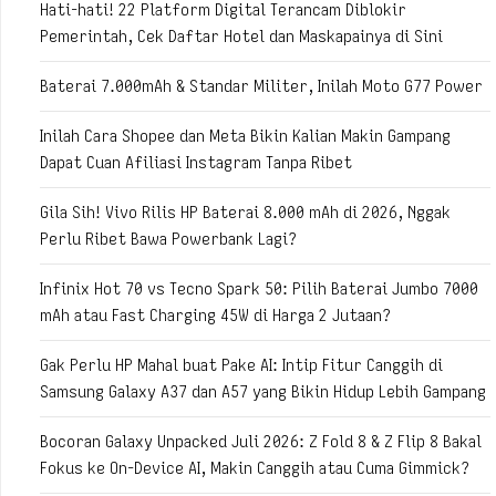
Hati-hati! 22 Platform Digital Terancam Diblokir
Pemerintah, Cek Daftar Hotel dan Maskapainya di Sini
Baterai 7.000mAh & Standar Militer, Inilah Moto G77 Power
Inilah Cara Shopee dan Meta Bikin Kalian Makin Gampang
Dapat Cuan Afiliasi Instagram Tanpa Ribet
Gila Sih! Vivo Rilis HP Baterai 8.000 mAh di 2026, Nggak
Perlu Ribet Bawa Powerbank Lagi?
Infinix Hot 70 vs Tecno Spark 50: Pilih Baterai Jumbo 7000
mAh atau Fast Charging 45W di Harga 2 Jutaan?
Gak Perlu HP Mahal buat Pake AI: Intip Fitur Canggih di
Samsung Galaxy A37 dan A57 yang Bikin Hidup Lebih Gampang
Bocoran Galaxy Unpacked Juli 2026: Z Fold 8 & Z Flip 8 Bakal
Fokus ke On-Device AI, Makin Canggih atau Cuma Gimmick?