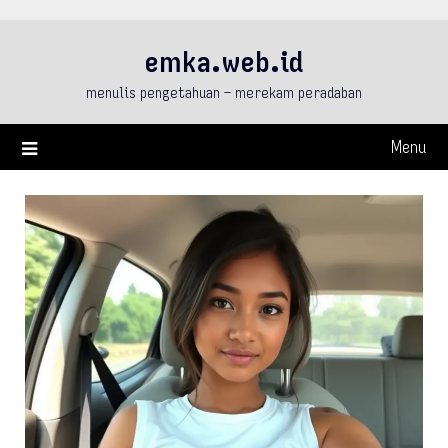
Skip
to
emka.web.id
content
menulis pengetahuan – merekam peradaban
Menu