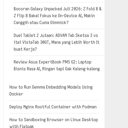
Bocoran Galaxy Unpacked Juli 2026: Z Fold 8 &
Z Flip 8 Bakal Fokus ke On-Device AI, Makin
Canggih atau Cuma Gimmick?
Duel Tablet 2 Jutaan: ADVAN Tab Sketsa 3 vs
itel VistaTab 30GT, Mana yang Lebih Worth It
buat Kerja?
Review Asus ExpertBook PM5 G2: Laptop
Bisnis Rasa AI, Ringan tapi Gak Kaleng-kaleng
How to Run Gemma Embedding Models Using
Docker
Deploy Nginx Rootful Container with Podman
How to Sandboxing Browser on Linux Desktop
with Flatpak