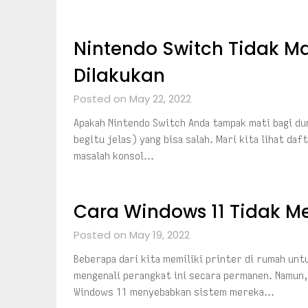
Nintendo Switch Tidak Ma
Dilakukan
Posted on May 22, 2022
Apakah Nintendo Switch Anda tampak mati bagi dun
begitu jelas) yang bisa salah. Mari kita lihat d
masalah konsol…
Cara Windows 11 Tidak Me
Posted on May 19, 2022
Beberapa dari kita memiliki printer di rumah unt
mengenali perangkat ini secara permanen. Namu
Windows 11 menyebabkan sistem mereka…