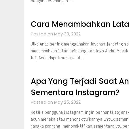
dengan kesenangan…
Cara Menambahkan Latar
Posted on May 30, 2022
Jika Anda sering menggunakan layanan jejaring so
menambahkan latar belakang ke video Anda. Masuk
ini, Anda dapat berkreasi…
Apa Yang Terjadi Saat A
Sementara Instagram?
Posted on May 25, 2022
Ketika pengguna Instagram ingin berhenti sejena
akun mereka atau menonaktifkannya untuk sement
jangka panjang, menonaktifkan sementara itu b