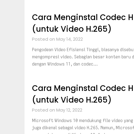
Cara Menginstal Codec HE
(untuk Video H.265)
Posted on May 14, 2022
Pengodean Video Efisiensi Tinggi, biasanya diseb
mengompresi video. Sebagian besar konten baru 
dengan Windows 11, dan codec…
Cara Menginstal Codec H
(untuk Video H.265)
Posted on May 12, 2022
Microsoft Windows 10 mendukung file video yang 
juga dikenal sebagai video H.265. Namun, Micros