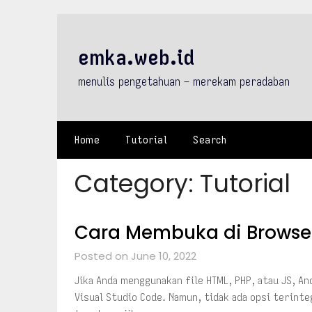
Skip
to
content
emka.web.id
menulis pengetahuan – merekam peradaban
Home
Tutorial
Search
Category:
Tutorial
Cara Membuka di Browser
Posted on June 10, 2022
Jika Anda menggunakan file HTML, PHP, atau JS, A
Visual Studio Code. Namun, tidak ada opsi terint