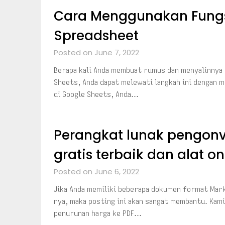
Cara Menggunakan Fungs
Spreadsheet
Posted on June 7, 2022
Berapa kali Anda membuat rumus dan menyalinnya 
Sheets, Anda dapat melewati langkah ini dengan
di Google Sheets, Anda…
Perangkat lunak pengonv
gratis terbaik dan alat on
Posted on June 6, 2022
Jika Anda memiliki beberapa dokumen format Mark
nya, maka posting ini akan sangat membantu. Kam
penurunan harga ke PDF…