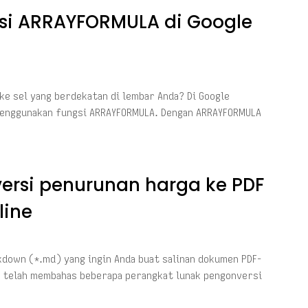
i ARRAYFORMULA di Google
ke sel yang berdekatan di lembar Anda? Di Google
 menggunakan fungsi ARRAYFORMULA. Dengan ARRAYFORMULA
ersi penurunan harga ke PDF
line
down (*.md) yang ingin Anda buat salinan dokumen PDF-
i telah membahas beberapa perangkat lunak pengonversi