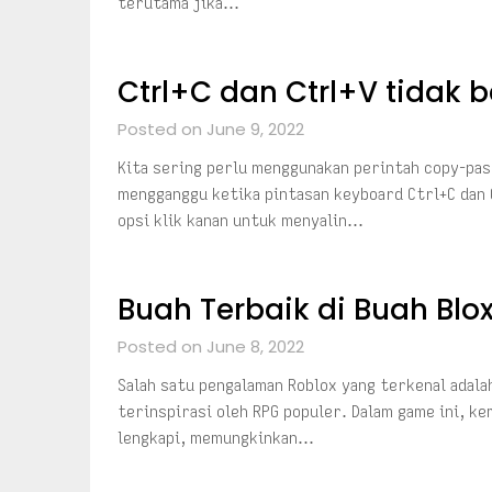
terutama jika…
Ctrl+C dan Ctrl+V tidak b
Posted on June 9, 2022
Kita sering perlu menggunakan perintah copy-pas
mengganggu ketika pintasan keyboard Ctrl+C dan 
opsi klik kanan untuk menyalin…
Buah Terbaik di Buah Blo
Posted on June 8, 2022
Salah satu pengalaman Roblox yang terkenal adala
terinspirasi oleh RPG populer. Dalam game ini, k
lengkapi, memungkinkan…