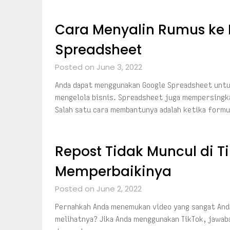
Cara Menyalin Rumus ke
Spreadsheet
Posted on June 3, 2022
Anda dapat menggunakan Google Spreadsheet untuk
mengelola bisnis. Spreadsheet juga mempersingka
Salah satu cara membantunya adalah ketika form
Repost Tidak Muncul di Ti
Memperbaikinya
Posted on June 2, 2022
Pernahkah Anda menemukan video yang sangat Anda
melihatnya? Jika Anda menggunakan TikTok, jawaban