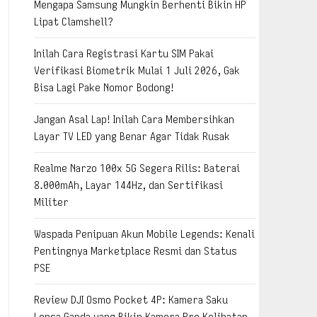
Mengapa Samsung Mungkin Berhenti Bikin HP
Lipat Clamshell?
Inilah Cara Registrasi Kartu SIM Pakai
Verifikasi Biometrik Mulai 1 Juli 2026, Gak
Bisa Lagi Pake Nomor Bodong!
Jangan Asal Lap! Inilah Cara Membersihkan
Layar TV LED yang Benar Agar Tidak Rusak
Realme Narzo 100x 5G Segera Rilis: Baterai
8.000mAh, Layar 144Hz, dan Sertifikasi
Militer
Waspada Penipuan Akun Mobile Legends: Kenali
Pentingnya Marketplace Resmi dan Status
PSE
Review DJI Osmo Pocket 4P: Kamera Saku
Lensa Ganda yang Bikin Kamera Pro Kelihatan