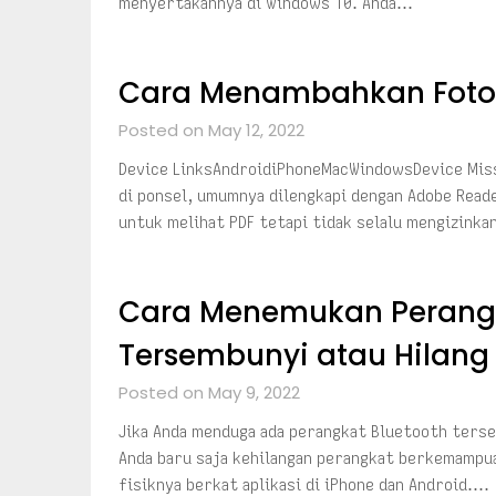
menyertakannya di Windows 10. Anda…
Cara Menambahkan Foto
Posted on May 12, 2022
Device LinksAndroidiPhoneMacWindowsDevice Miss
di ponsel, umumnya dilengkapi dengan Adobe Read
untuk melihat PDF tetapi tidak selalu mengizin
Cara Menemukan Perangk
Tersembunyi atau Hilang
Posted on May 9, 2022
Jika Anda menduga ada perangkat Bluetooth ters
Anda baru saja kehilangan perangkat berkemampu
fisiknya berkat aplikasi di iPhone dan Android….