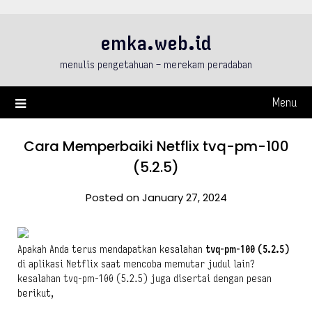
Skip
to
emka.web.id
content
menulis pengetahuan – merekam peradaban
Menu
Cara Memperbaiki Netflix tvq-pm-100
(5.2.5)
Posted on January 27, 2024
Apakah Anda terus mendapatkan kesalahan
tvq-pm-100 (5.2.5)
di aplikasi Netflix saat mencoba memutar judul lain?
kesalahan tvq-pm-100 (5.2.5) juga disertai dengan pesan
berikut,