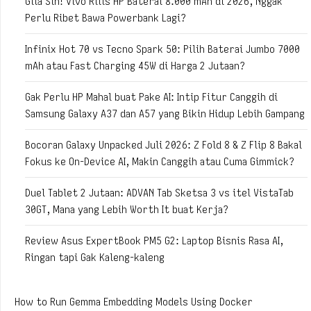
Gila Sih! Vivo Rilis HP Baterai 8.000 mAh di 2026, Nggak
Perlu Ribet Bawa Powerbank Lagi?
Infinix Hot 70 vs Tecno Spark 50: Pilih Baterai Jumbo 7000
mAh atau Fast Charging 45W di Harga 2 Jutaan?
Gak Perlu HP Mahal buat Pake AI: Intip Fitur Canggih di
Samsung Galaxy A37 dan A57 yang Bikin Hidup Lebih Gampang
Bocoran Galaxy Unpacked Juli 2026: Z Fold 8 & Z Flip 8 Bakal
Fokus ke On-Device AI, Makin Canggih atau Cuma Gimmick?
Duel Tablet 2 Jutaan: ADVAN Tab Sketsa 3 vs itel VistaTab
30GT, Mana yang Lebih Worth It buat Kerja?
Review Asus ExpertBook PM5 G2: Laptop Bisnis Rasa AI,
Ringan tapi Gak Kaleng-kaleng
How to Run Gemma Embedding Models Using Docker