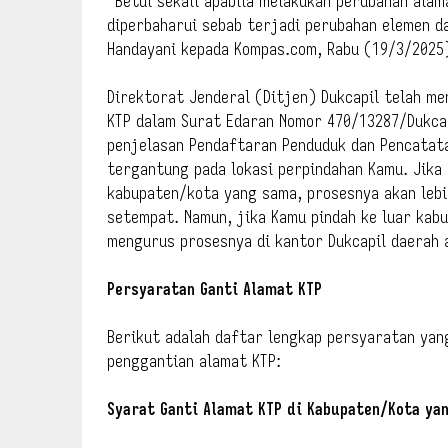
“Betul sekali apabila melakukan perubahan ala
diperbaharui sebab terjadi perubahan elemen da
Handayani kepada Kompas.com, Rabu (19/3/2025
Direktorat Jenderal (Ditjen) Dukcapil telah m
KTP dalam Surat Edaran Nomor 470/13287/Dukcap
penjelasan Pendaftaran Penduduk dan Pencatatan
tergantung pada lokasi perpindahan Kamu. Jika
kabupaten/kota yang sama, prosesnya akan lebih
setempat. Namun, jika Kamu pindah ke luar kab
mengurus prosesnya di kantor Dukcapil daerah 
Persyaratan Ganti Alamat KTP
Berikut adalah daftar lengkap persyaratan ya
penggantian alamat KTP:
Syarat Ganti Alamat KTP di Kabupaten/Kota ya