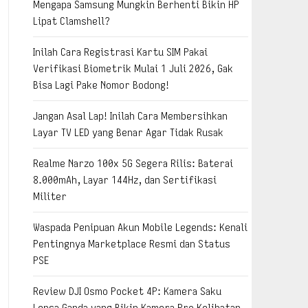
Mengapa Samsung Mungkin Berhenti Bikin HP
Lipat Clamshell?
Inilah Cara Registrasi Kartu SIM Pakai
Verifikasi Biometrik Mulai 1 Juli 2026, Gak
Bisa Lagi Pake Nomor Bodong!
Jangan Asal Lap! Inilah Cara Membersihkan
Layar TV LED yang Benar Agar Tidak Rusak
Realme Narzo 100x 5G Segera Rilis: Baterai
8.000mAh, Layar 144Hz, dan Sertifikasi
Militer
Waspada Penipuan Akun Mobile Legends: Kenali
Pentingnya Marketplace Resmi dan Status
PSE
Review DJI Osmo Pocket 4P: Kamera Saku
Lensa Ganda yang Bikin Kamera Pro Kelihatan