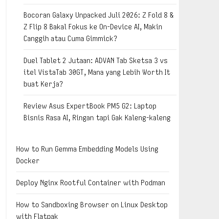
Bocoran Galaxy Unpacked Juli 2026: Z Fold 8 &
Z Flip 8 Bakal Fokus ke On-Device AI, Makin
Canggih atau Cuma Gimmick?
Duel Tablet 2 Jutaan: ADVAN Tab Sketsa 3 vs
itel VistaTab 30GT, Mana yang Lebih Worth It
buat Kerja?
Review Asus ExpertBook PM5 G2: Laptop
Bisnis Rasa AI, Ringan tapi Gak Kaleng-kaleng
How to Run Gemma Embedding Models Using
Docker
Deploy Nginx Rootful Container with Podman
How to Sandboxing Browser on Linux Desktop
with Flatpak