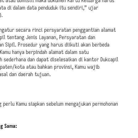
mat atau domisili maka dokumen Kartu Keluarga harus
ta di dalam data penduduk itu sendiri,” ujar
).
engatur secara rinci persyaratan penggantian alamat
il tentang Jenis Layanan, Persyaratan dan
 Sipil. Prosedur yang harus diikuti akan berbeda
 Kamu hanya berpindah alamat dalam satu
 sederhana dan dapat diselesaikan di kantor Dukcapil
upaten/kota atau bahkan provinsi, Kamu wajib
asal dan daerah tujuan.
ng perlu Kamu siapkan sebelum mengajukan permohonan
ng Sama: