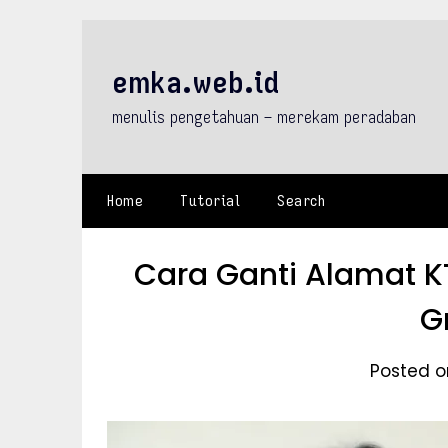
Skip
to
content
emka.web.id
menulis pengetahuan – merekam peradaban
Home
Tutorial
Search
Cara Ganti Alamat 
G
Posted on