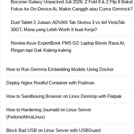
Bocoran Galaxy Unpacked Juli 2026: Z Fold 8 & Z Flip 8 Bakal
Fokus ke On-Device AI, Makin Canggih atau Cuma Gimmick?
Duel Tablet 2 Jutaan: ADVAN Tab Sketsa 3 vs itel VistaTab
30GT, Mana yang Lebih Worth It buat Kerja?
Review Asus ExpertBook PM5 G2: Laptop Bisnis Rasa AI,
Ringan tapi Gak Kaleng-kaleng
How to Run Gemma Embedding Models Using Docker
Deploy Nginx Rootful Container with Podman
How to Sandboxing Browser on Linux Desktop with Flatpak
How to Hardening Journald on Linux Server
(Fedora/AlmaLinux)
Block Bad USB on Linux Server with USBGuard