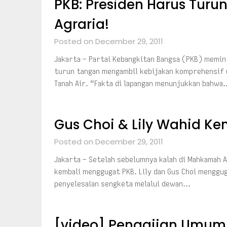
PKB: Presiden Harus Turu
Agraria!
Posted on December 29, 2011
Jakarta – Partai Kebangkitan Bangsa (PKB) memin
turun tangan mengambil kebijakan komprehensif u
Tanah Air. “Fakta di lapangan menunjukkan bahwa
Gus Choi & Lily Wahid Ke
Posted on December 29, 2011
Jakarta – Setelah sebelumnya kalah di Mahkamah A
kembali menggugat PKB. Lily dan Gus Choi menggug
penyelesaian sengketa melalui dewan…
[video] Pengajian Umum