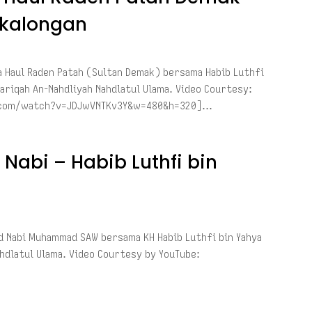
ekalongan
a Haul Raden Patah (Sultan Demak) bersama Habib Luthfi
hariqah An-Nahdliyah Nahdlatul Ulama. Video Courtesy:
e.com/watch?v=JDJwVNTKv3Y&w=480&h=320]…
Nabi – Habib Luthfi bin
 Nabi Muhammad SAW bersama KH Habib Luthfi bin Yahya
ahdlatul Ulama. Video Courtesy by YouTube: