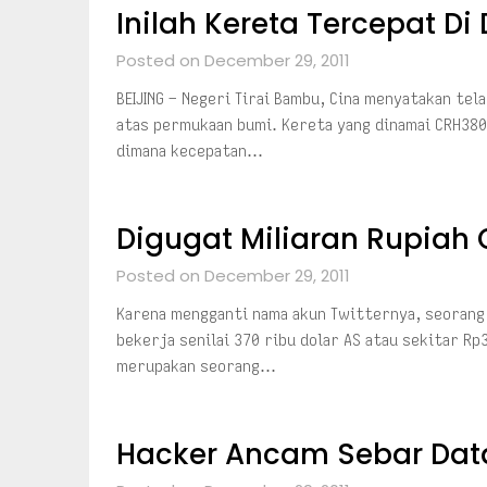
Inilah Kereta Tercepat D
Posted on December 29, 2011
BEIJING – Negeri Tirai Bambu, Cina menyatakan te
atas permukaan bumi. Kereta yang dinamai CRH380 
dimana kecepatan…
Digugat Miliaran Rupiah 
Posted on December 29, 2011
Karena mengganti nama akun Twitternya, seorang 
bekerja senilai 370 ribu dolar AS atau sekitar Rp
merupakan seorang…
Hacker Ancam Sebar Data