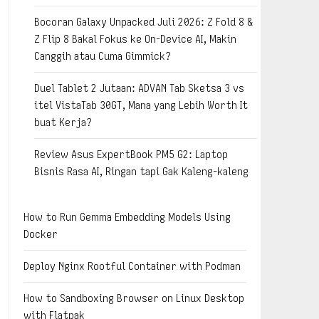
Bocoran Galaxy Unpacked Juli 2026: Z Fold 8 &
Z Flip 8 Bakal Fokus ke On-Device AI, Makin
Canggih atau Cuma Gimmick?
Duel Tablet 2 Jutaan: ADVAN Tab Sketsa 3 vs
itel VistaTab 30GT, Mana yang Lebih Worth It
buat Kerja?
Review Asus ExpertBook PM5 G2: Laptop
Bisnis Rasa AI, Ringan tapi Gak Kaleng-kaleng
How to Run Gemma Embedding Models Using
Docker
Deploy Nginx Rootful Container with Podman
How to Sandboxing Browser on Linux Desktop
with Flatpak