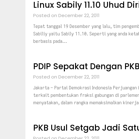
Linux Sabily 11.10 Uhud Diri
Posted on December 22, 2011
Tepat tanggal 19 Desember yang lalu, tim pengem
Sabiliy yaitu Sabily 11.10. Seperti yang anda keta
berbasis pada…
PDIP Sepakat Dengan PKB
Posted on December 22, 2011
Jakarta – Partai Demokrasi Indonesia Perjuangan
terkait pembentukan fraksi gabungan di parlemen
menyatakan, dalam rangka memaksimalkan kinerj
PKB Usul Setgab Jadi Sat
Posted on December 22, 2011