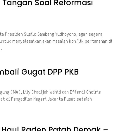
n Tangan Soal Reformasi
ta Presiden Susilo Bambang Yudhoyono, agar segera
ntuk menyelesaikan akar masalah konflik pertanahan di
…
mbali Gugat DPP PKB
gung (MA), Lily Chadijah Wahid dan Effendi Choirie
at di Pengadilan Negeri Jakarta Pusat setelah
 Haul Raden Patah Demak –