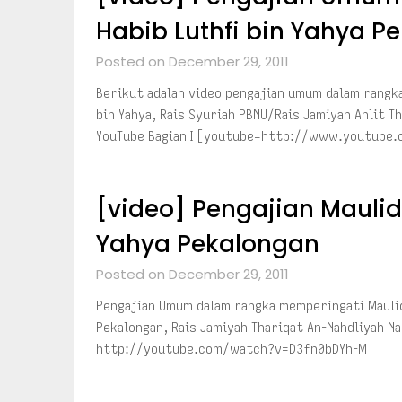
Habib Luthfi bin Yahya P
Posted on December 29, 2011
Berikut adalah video pengajian umum dalam rangk
bin Yahya, Rais Syuriah PBNU/Rais Jamiyah Ahlit T
YouTube Bagian I [youtube=http://www.youtub
[video] Pengajian Maulid 
Yahya Pekalongan
Posted on December 29, 2011
Pengajian Umum dalam rangka memperingati Maulid
Pekalongan, Rais Jamiyah Thariqat An-Nahdliyah N
http://youtube.com/watch?v=D3fn0bDYh-M