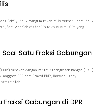
lis
bang Sabily Linux mengumumkan rilis terbaru dari Linux
hui, Sabily adalah distro linux khusus muslim yang
 Soal Satu Fraksi Gabungan
 (PDIP) sepakat dengan Partai Kebangkitan Bangsa (PKB)
. Anggota DPR dari Fraksi PDIP, Herman Herry
a pemerintah…
u Fraksi Gabungan di DPR