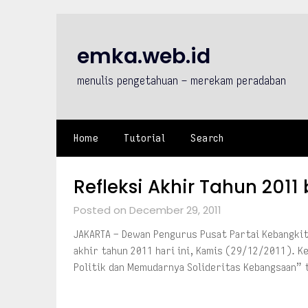
Skip
to
content
emka.web.id
menulis pengetahuan – merekam peradaban
Home
Tutorial
Search
Refleksi Akhir Tahun 201
Posted on December 29, 2011
JAKARTA – Dewan Pengurus Pusat Partai Kebangkit
akhir tahun 2011 hari ini, Kamis (29/12/2011). 
Politik dan Memudarnya Solideritas Kebangsaan