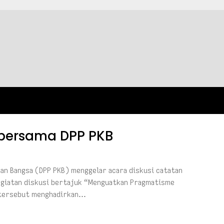
1 bersama DPP PKB
an Bangsa (DPP PKB) menggelar acara diskusi catatan
Kegiatan diskusi bertajuk “Menguatkan Pragmatisme
” tersebut menghadirkan…