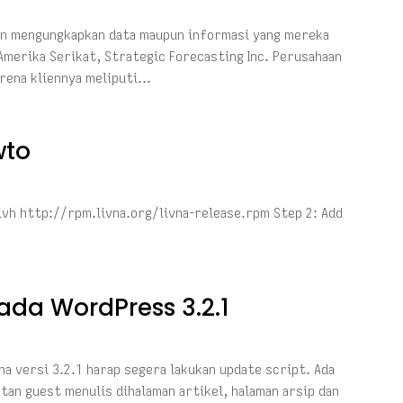
an mengungkapkan data maupun informasi yang mereka
 Amerika Serikat, Strategic Forecasting Inc. Perusahaan
arena kliennya meliputi…
wto
-ivh http://rpm.livna.org/livna-release.rpm Step 2: Add
da WordPress 3.2.1
a versi 3.2.1 harap segera lakukan update script. Ada
an guest menulis dihalaman artikel, halaman arsip dan