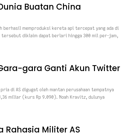
i Dunia Buatan China
lah berhasil memproduksi kereta api tercepat yang ada di
tersebut diklaim dapat berlari hingga 300 mil per-jam,
Gara-gara Ganti Akun Twitter
pria di AS digugat oleh mantan perusahaan tempatnya
3,36 miliar (kurs Rp 9.090). Noah Kravitz, dulunya
 Rahasia Militer AS