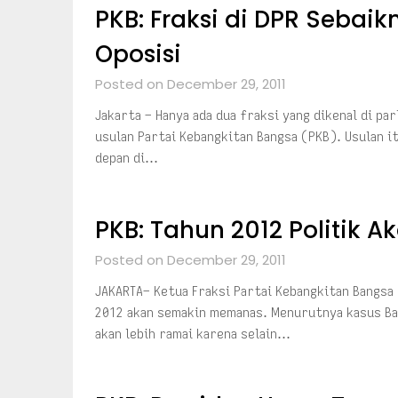
PKB: Fraksi di DPR Sebai
Oposisi
Posted on December 29, 2011
Jakarta – Hanya ada dua fraksi yang dikenal di par
usulan Partai Kebangkitan Bangsa (PKB). Usulan i
depan di…
PKB: Tahun 2012 Politik A
Posted on December 29, 2011
JAKARTA– Ketua Fraksi Partai Kebangkitan Bangsa 
2012 akan semakin memanas. Menurutnya kasus Ban
akan lebih ramai karena selain…